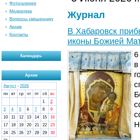
Фотогалерея
Медиатека
Журнал
Вопросы священнику
Архив
В Хабаровск приб
Контакты
иконы Божией Ма
6
Календарь
в
г
Архив
с
Август
-
2026
Б
пн
вт
ср
чт
пт
сб
вс
1
2
с
3
4
5
6
7
8
9
с
10
11
12
13
14
15
16
Н
17
18
19
20
21
22
23
24
25
26
27
28
29
30