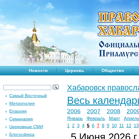
Новости
Церковь
Общество
Хабаровск правосл
Самый Восточный
Весь календар
Митрополия
2006
2007
2008
200
Епархия
Январь
Февраль
Март
Апрел
Семинария
1
2
3
4
5
6
7
8
9
10
11
12
13
Церковные СМИ
5 Июня 2026 г.
Блогосфера