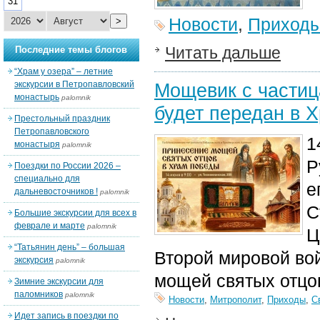
31
Новости
,
Приход
>
Читать дальше
Последние темы блогов
“Храм у озера” – летние
экскурсии в Петропавловский
Мощевик с частиц
монастырь
palomnik
будет передан в 
Престольный праздник
Петропавловского
1
монастыря
palomnik
Р
Поездки по России 2026 –
специально для
е
дальневосточников !
palomnik
С
Большие экскурсии для всех в
феврале и марте
palomnik
Ц
“Татьянин день” – большая
Второй мировой во
экскурсия
palomnik
мощей святых отцо
Зимние экскурсии для
паломников
palomnik
Новости
,
Митрополит
,
Приходы
,
С
Идет запись в поездки по