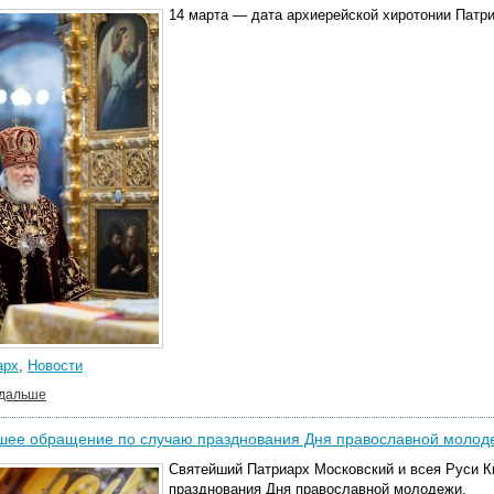
14 марта — дата архиерейской хиротонии Патри
арх
,
Новости
 дальше
шее обращение по случаю празднования Дня православной молод
Святейший Патриарх Московский и всея Руси 
празднования Дня православной молодежи.