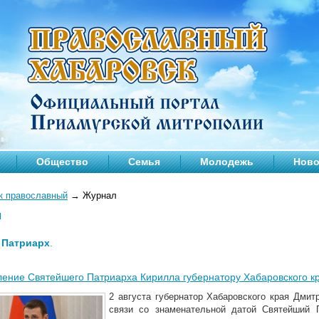
Общество
Семья
Молодежь
Ново
к православный
→
Журнал
л
—
Патриарх
.
ение Святейшего Патриарха Кирилла губернатору Хабаровского кр
2 августа губернатор Хабаровского края Дми
связи со знаменательной датой Святейший 