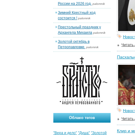
России на 2026 год.
palomnik
Зимний Крестный ход
состоится !
palomnik
Престольный праздник у
Архангела Михаила
palomnik
Новос
Золотой октябрь в
Читать
Петропавловке.
palomnik
Пасхаль
Новос
Облако тегов
Читать
Клир и м
"Вера и дело"
"Душа"
"Золотой