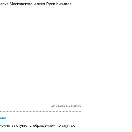
арха Московского и всея Руси Кирилла.
15.03.2026, 18:18:00
ежи
Кирилл выступил с обращением по случаю