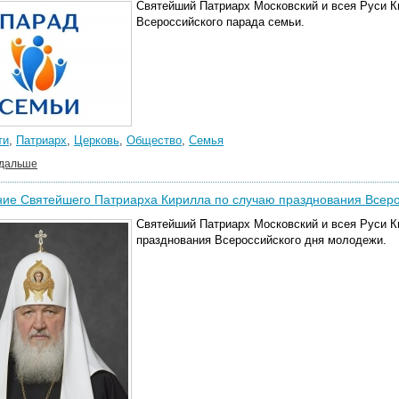
Святейший Патриарх Московский и всея Руси К
Всероссийского парада семьи.
ти
,
Патриарх
,
Церковь
,
Общество
,
Семья
 дальше
ие Святейшего Патриарха Кирилла по случаю празднования Всеро
Святейший Патриарх Московский и всея Руси 
празднования Всероссийского дня молодежи.