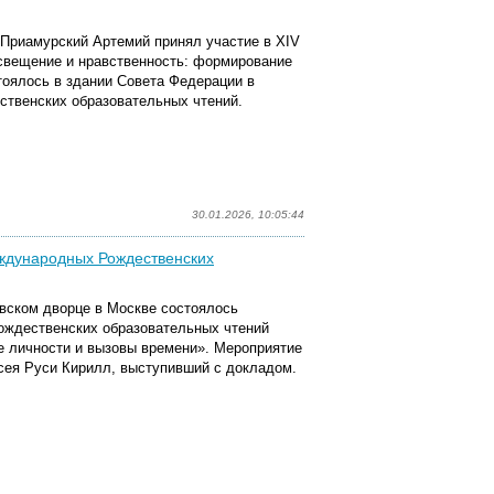
 Приамурский Артемий принял участие в XIV
свещение и нравственность: формирование
тоялось в здании Совета Федерации в
твенских образовательных чтений.
30.01.2026, 10:05:44
ждународных Рождественских
евском дворце в Москве состоялось
ждественских образовательных чтений
 личности и вызовы времени». Мероприятие
сея Руси Кирилл, выступивший с докладом.