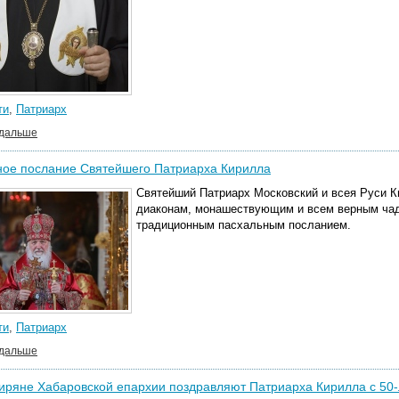
ти
,
Патриарх
 дальше
ное послание Святейшего Патриарха Кирилла
Святейший Патриарх Московский и всея Руси К
диаконам, монашествующим и всем верным чад
традиционным пасхальным посланием.
ти
,
Патриарх
 дальше
иряне Хабаровской епархии поздравляют Патриарха Кирилла с 50