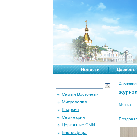
Новости
Церковь
Хабаровс
Журна
Самый Восточный
Митрополия
Метка 
Епархия
Семинария
Поздравл
Церковные СМИ
Блогосфера