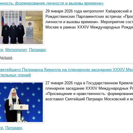
нность: формирование личности и вызовы времени»
29 января 2026 года митрополит Хабаровский и
Рождественских Парламентских встречах «Про
личности и вызовы времени». Мероприятие сос
Москве в рамках XXXIV Международных Рождес
ти
,
Митрополит
,
Патриарх
 дальше
Святейшего Патриарха Кирилла на пленарном заседании XXXIV Ме
тельных чтений
27 января 2026 года в Государственном Кремл
пленарное заседание XXXIV Международных Ро
«Просвещение и нравственность: формирование
возглавил Святейший Патриарх Московский и в
ти
,
Патриарх