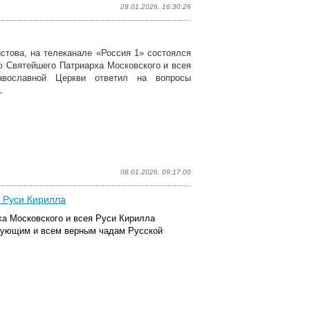
28.01.2026, 16:30:26
истова, на телеканале «Россия 1» состоялся
ю Святейшего Патриарха Московского и всея
авославной Церкви ответил на вопросы
.
08.01.2026, 09:17:00
Руси Кирилла
а Московского и всея Руси Кирилла
вующим и всем верным чадам Русской