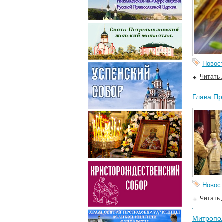
Новос
Читать
Глава Пр
Новос
Читать
Митропол