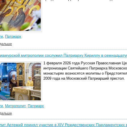
ти
,
Патриарх
 дальше
иамурской митрополии сослужил Патриарху Кириллу в семнадцату
1 февраля 2026 года Русская Православная Це
интронизации Святейшего Патриарха Московског
монастырях возносятся молитвы о Предстоятел
2009 года на Московский Патриарший престол.
ти
,
Митрополит
,
Патриарх
 дальше
ит Артемий принял участие в XIV Рождественских Парламентских