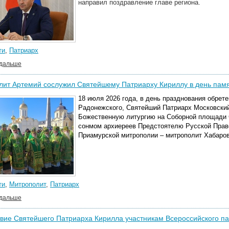
направил поздравление главе региона.
ти
,
Патриарх
 дальше
ит Артемий сослужил Святейшему Патриарху Кириллу в день памя
18 июля 2026 года, в день празднования обрет
Радонежского, Святейший Патриарх Московский
Божественную литургию на Соборной площади С
сонмом архиереев Предстоятелю Русской Прав
Приамурской митрополии – митрополит Хабаров
ти
,
Митрополит
,
Патриарх
 дальше
вие Святейшего Патриарха Кирилла участникам Всероссийского п