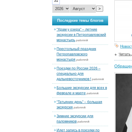
31
>
Последние темы блогов
“Храм у озера” – летние
экскурсии в Петропавловский
монастырь
palomnik
Новос
Престольный праздник
Петропавловского
Читать
монастыря
palomnik
Обращен
Поездки по России 2026 –
специально для
дальневосточников !
palomnik
Большие экскурсии для всех в
феврале и марте
palomnik
“Татьянин день” – большая
экскурсия
palomnik
Зимние экскурсии для
паломников
palomnik
Идет запись в поездки по