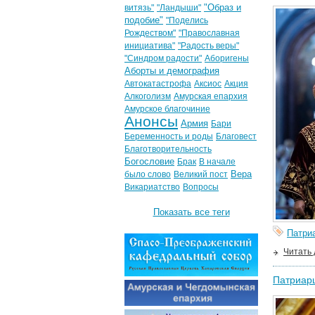
"Образ и
витязь"
"Ландыши"
подобие"
"Поделись
Рождеством"
"Православная
инициатива"
"Радость веры"
"Синдром радости"
Аборигены
Аборты и демография
Автокатастрофа
Аксиос
Акция
Алкоголизм
Амурская епархия
Амурское благочиние
Анонсы
Армия
Бари
Беременность и роды
Благовест
Благотворительность
Богословие
Брак
В начале
Вера
было слово
Великий пост
Викариатство
Вопросы
Показать все теги
Патри
Читать
Патриар