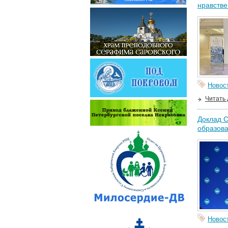
нравстве
Новос
Читать
Доклад 
образова
Новос