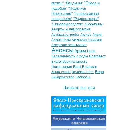
"Образ и
витязь"
"Ландыши"
подобие"
"Поделись
Рождеством"
"Православная
инициатива"
"Радость веры"
"Синдром радости"
Аборигены
Аборты и демография
Автокатастрофа
Аксиос
Акция
Алкоголизм
Амурская епархия
Амурское благочиние
Анонсы
Армия
Бари
Беременность и роды
Благовест
Благотворительность
Богословие
Брак
В начале
Вера
было слово
Великий пост
Викариатство
Вопросы
Показать все теги