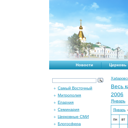
Новости
Церковь
Хабаровс
Весь 
Самый Восточный
2006
Митрополия
Январь
Епархия
Семинария
Январь
Церковные СМИ
пн
вт
Блогосфера