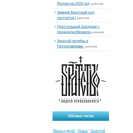
России на 2026 год.
palomnik
Зимний Крестный ход
состоится !
palomnik
Престольный праздник у
Архангела Михаила
palomnik
Золотой октябрь в
Петропавловке.
palomnik
Облако тегов
"Вера и дело"
"Душа"
"Золотой