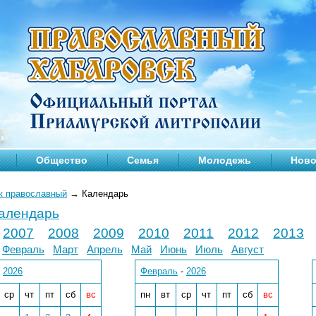
Общество
Семья
Молодежь
Ново
к православный
→
Календарь
календарь
2007
2008
2009
2010
2011
2012
2013
Февраль
Март
Апрель
Май
Июнь
Июль
Август
-
2026
Февраль
-
2026
ср
чт
пт
сб
вс
пн
вт
ср
чт
пт
сб
вс