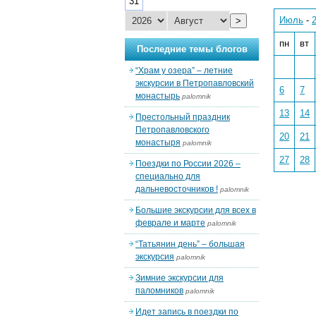
31
Июль
-
>
пн
вт
Последние темы блогов
“Храм у озера” – летние
экскурсии в Петропавловский
6
7
монастырь
palomnik
13
14
Престольный праздник
Петропавловского
20
21
монастыря
palomnik
27
28
Поездки по России 2026 –
специально для
дальневосточников !
palomnik
Большие экскурсии для всех в
феврале и марте
palomnik
“Татьянин день” – большая
экскурсия
palomnik
Зимние экскурсии для
паломников
palomnik
Идет запись в поездки по