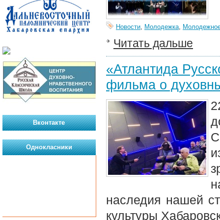
Новости
,
Молодежка
,
Молодежное
Читать дальше
«Атлантида Русск
фильма о духовны
2
д
Вконтакте
С
Однокласники
и
з
н
наследия нашей ст
культуры Хабаровс