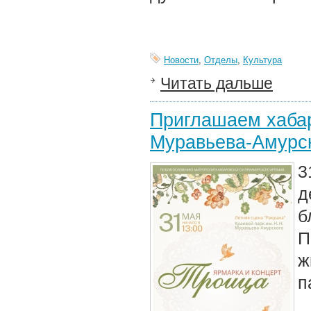
Новости
,
Отделы
,
Культура
Читать дальше
Приглашаем хабар
Муравьева-Амурс
3
д
б
П
ж
п