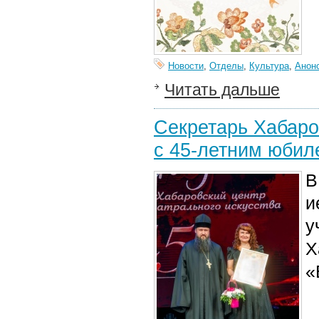
Новости
,
Отделы
,
Культура
,
Анон
Читать дальше
Секретарь Хабаро
с 45-летним юбил
В
и
у
Х
«