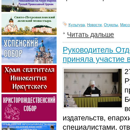
Культура
,
Новости
,
Отделы
,
Мисс
Читать дальше
Руководитель Отд
приняла участие 
2
Р
п
Б
в
издательств, епарх
специалистами, отв