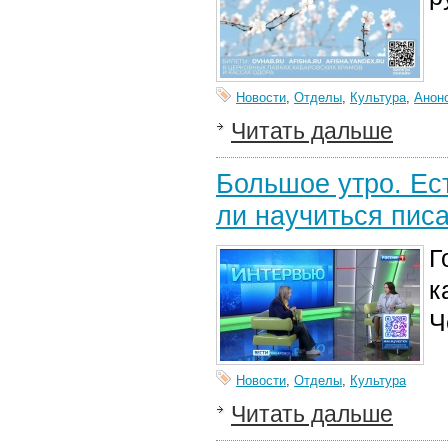
Новости
,
Отделы
,
Культура
,
Анон
Читать дальше
Большое утро. Ес
ли научиться писа
Г
к
Ч
Новости
,
Отделы
,
Культура
Читать дальше