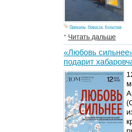
Приходы
,
Новости
,
Культура
Читать дальше
«Любовь сильнее»
подарит хабаровч
1
м
А
(
и
к
р