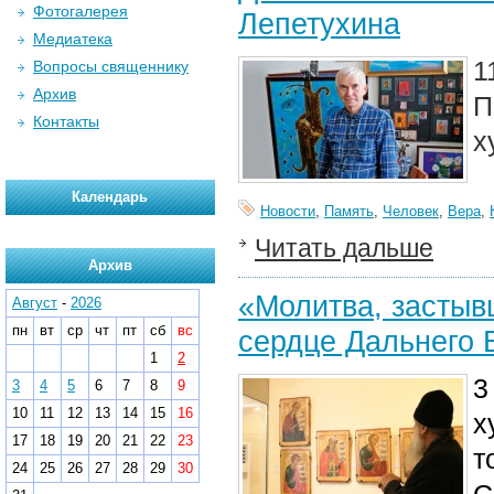
Фотогалерея
Лепетухина
Медиатека
1
Вопросы священнику
Архив
П
Контакты
х
Календарь
Новости
,
Память
,
Человек
,
Вера
,
Читать дальше
Архив
«Молитва, застыв
Август
-
2026
пн
вт
ср
чт
пт
сб
вс
сердце Дальнего 
1
2
3
3
4
5
6
7
8
9
10
11
12
13
14
15
16
х
17
18
19
20
21
22
23
т
24
25
26
27
28
29
30