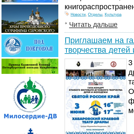
книгораспростране
Новости
,
Отделы
,
Культура
Читать дальше
Приглашаем на га
творчества детей
3
д
т
О
ф
м