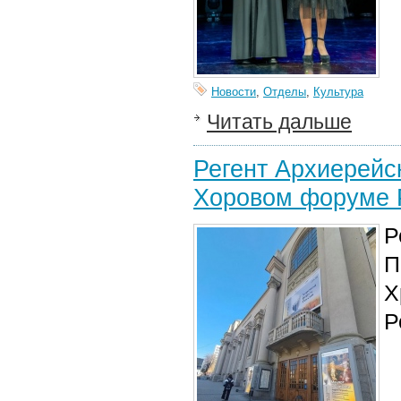
Новости
,
Отделы
,
Культура
Читать дальше
Регент Архиерейс
Хоровом форуме 
Р
П
Х
Р