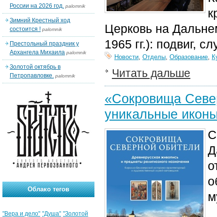
России на 2026 год.
palomnik
к
Зимний Крестный ход
Церковь на Дальнем
состоится !
palomnik
1965 гг.): подвиг, 
Престольный праздник у
Архангела Михаила
palomnik
Новости
,
Отделы
,
Образование
,
К
Золотой октябрь в
Читать дальше
Петропавловке.
palomnik
«Сокровища Север
уникальные иконы
С
Д
о
о
Облако тегов
м
"Вера и дело"
"Душа"
"Золотой