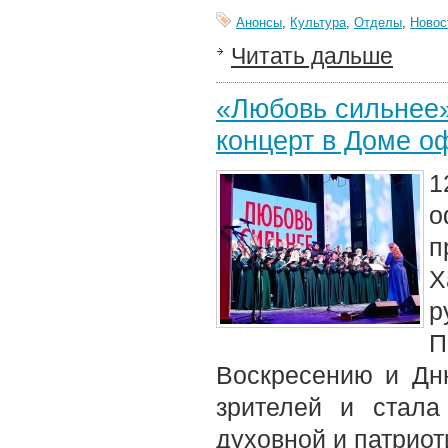
Анонсы
,
Культура
,
Отделы
,
Новос
Читать дальше
«Любовь сильнее»
концерт в Доме о
1
о
п
Х
р
П
Воскресению и Дн
зрителей и стал
духовной и патриот