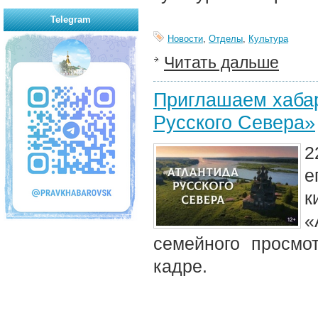
Telegram
Новости
,
Отделы
,
Культура
Читать дальше
Приглашаем хабар
Русского Севера»
2
е
к
«
семейного просмо
кадре.