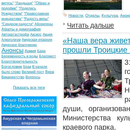
"Образ и
витязь"
"Ландыши"
подобие"
"Поделись
Рождеством"
"Православная
Новости
,
Отделы
,
Культура
,
Анон
инициатива"
"Радость веры"
Читать дальше
"Синдром радости"
Аборигены
Аборты и демография
Автокатастрофа
Аксиос
Акция
«Наша вера живет
Алкоголизм
Амурская епархия
Амурское благочиние
прошли Троицкие 
Анонсы
Армия
Бари
Беременность и роды
Благовест
3
Благотворительность
Богословие
Брак
В начале
г
Вера
было слово
Великий пост
Викариатство
Вопросы
Т
Показать все теги
Н
р
души, организова
Министерства кул
краевого парка.