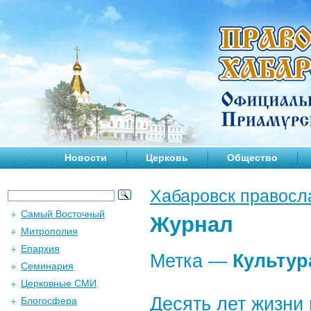
Новости
Церковь
Общество
Хабаровск правосл
Самый Восточный
Журнал
Митрополия
Епархия
Метка —
Культур
Семинария
Церковные СМИ
Десять лет жизни
Блогосфера