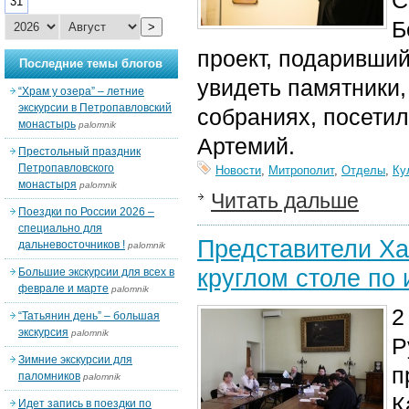
С
31
Б
>
проект, подаривши
Последние темы блогов
увидеть памятники
“Храм у озера” – летние
экскурсии в Петропавловский
собраниях, посети
монастырь
palomnik
Артемий.
Престольный праздник
Петропавловского
Новости
,
Митрополит
,
Отделы
,
Ку
монастыря
palomnik
Читать дальше
Поездки по России 2026 –
специально для
Представители Ха
дальневосточников !
palomnik
круглом столе по
Большие экскурсии для всех в
феврале и марте
palomnik
2
“Татьянин день” – большая
экскурсия
palomnik
Р
Зимние экскурсии для
п
паломников
palomnik
К
Идет запись в поездки по