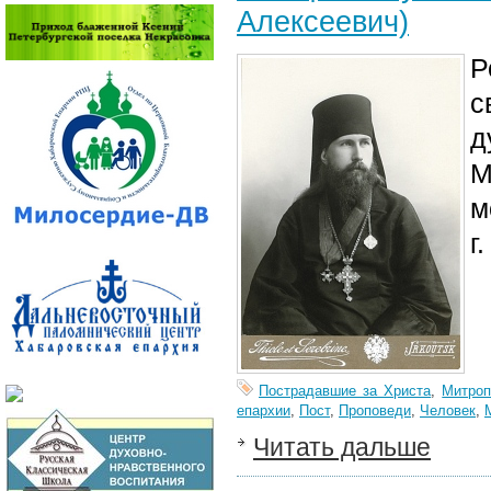
Алексеевич)
Р
с
д
М
м
г
Пострадавшие за Христа
,
Митроп
епархии
,
Пост
,
Проповеди
,
Человек
,
Читать дальше