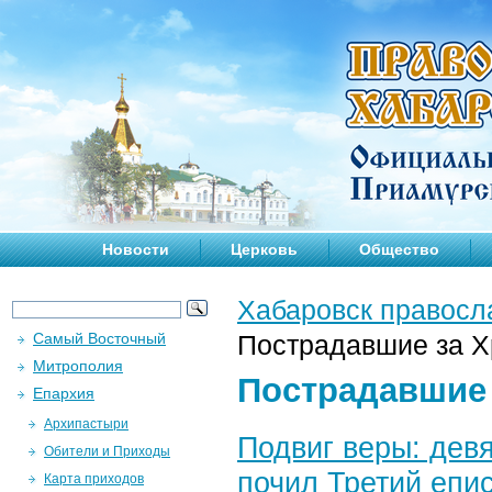
Новости
Церковь
Общество
Хабаровск правосл
Самый Восточный
Пострадавшие за Х
Митрополия
Пострадавшие 
Епархия
Архипастыри
Подвиг веры: девя
Обители и Приходы
почил Третий епи
Карта приходов