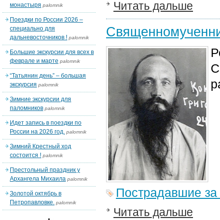
Читать дальше
монастыря
palomnik
Поездки по России 2026 –
Священномученник
специально для
дальневосточников !
palomnik
Р
Большие экскурсии для всех в
феврале и марте
palomnik
С
“Татьянин день” – большая
р
экскурсия
palomnik
Зимние экскурсии для
паломников
palomnik
Идет запись в поездки по
России на 2026 год.
palomnik
Зимний Крестный ход
состоится !
palomnik
Престольный праздник у
Архангела Михаила
palomnik
Пострадавшие за
Золотой октябрь в
Петропавловке.
palomnik
Читать дальше