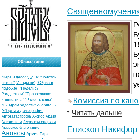
Священномученик
Р
Б
1
Б
Облако тегов
э
п
"Вера и дело"
"Душа"
"Золотой
у
"Образ и
витязь"
"Ландыши"
подобие"
"Поделись
Рождеством"
"Православная
Комиссия по кан
инициатива"
"Радость веры"
"Синдром радости"
Аборигены
Аборты и демография
Читать дальше
Автокатастрофа
Аксиос
Акция
Алкоголизм
Амурская епархия
Епископ Никифор
Амурское благочиние
Анонсы
Армия
Бари