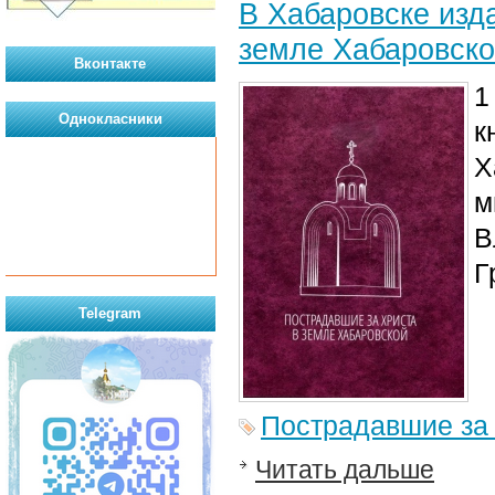
В Хабаровске изд
земле Хабаровск
Вконтакте
1
Однокласники
к
Х
м
В
Г
Telegram
Пострадавшие за
Читать дальше