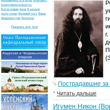
Беременность и роды
Благовест
Р
Благотворительность
у
Богословие
Брак
В начале
Вера
было слово
Великий пост
г
Викариатство
Вопросы
и
Показать все теги
г
д
П
(
Пострадавшие за
Читать дальше
Игумен Никон (Во