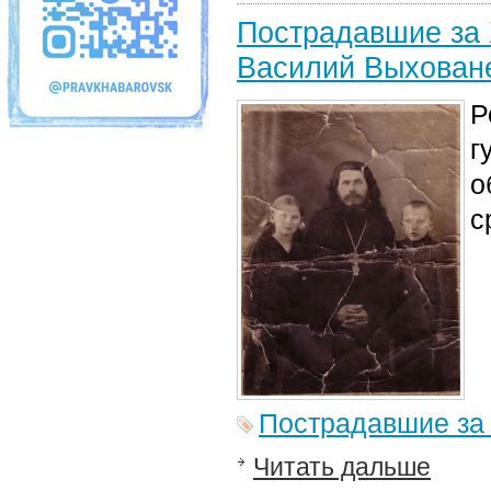
Пострадавшие за 
Василий Выхованец
Р
г
о
с
Пострадавшие за
Читать дальше