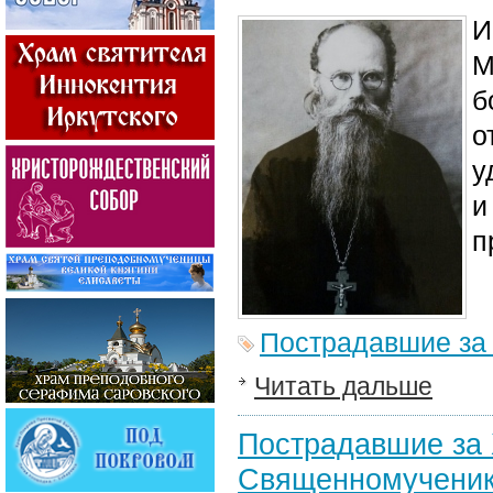
И
М
б
о
у
и
п
Пострадавшие за
Читать дальше
Пострадавшие за 
Священномученик