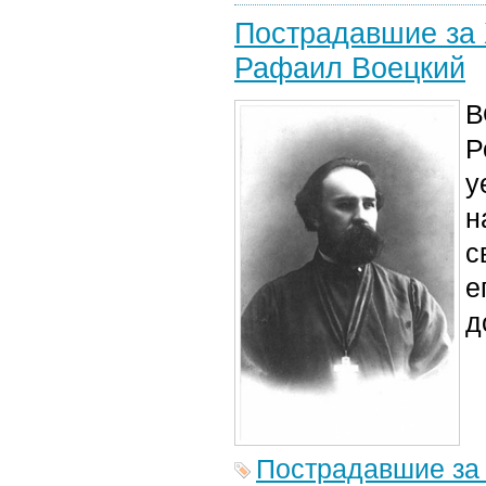
Пострадавшие за 
Рафаил Воецкий
В
Р
у
н
с
е
д
Пострадавшие за