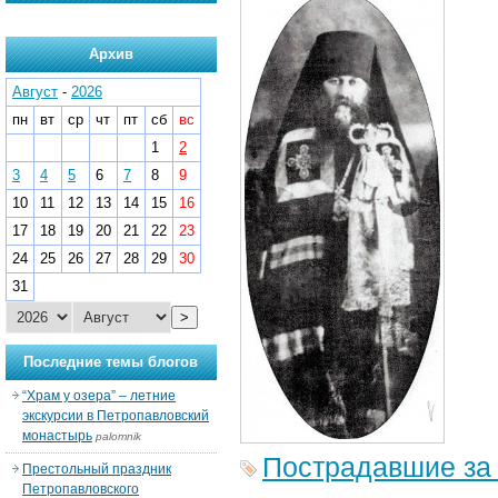
Архив
Август
-
2026
пн
вт
ср
чт
пт
сб
вс
1
2
3
4
5
6
7
8
9
10
11
12
13
14
15
16
17
18
19
20
21
22
23
24
25
26
27
28
29
30
31
>
Последние темы блогов
“Храм у озера” – летние
экскурсии в Петропавловский
монастырь
palomnik
Пострадавшие за
Престольный праздник
Петропавловского