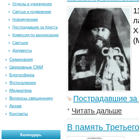
Отделы и учреждения
1
Святые и подвижники
л
Новомученики
Пострадавшие за Христа
Х
Комиссия по канонизации
(
Святыни
Документы
Семинария
Церковные СМИ
Блогосфера
Фотогалерея
Медиатека
Пострадавшие за
Вопросы священнику
Архив
Читать дальше
Контакты
В память Третьего
Календарь