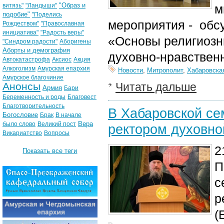
"Образ и
витязь"
"Ландыши"
м
подобие"
"Поделись
мероприятия - обс
Рождеством"
"Православная
инициатива"
"Радость веры"
«Основы религиозны
"Синдром радости"
Аборигены
Аборты и демография
духовно-нравственн
Автокатастрофа
Аксиос
Акция
Алкоголизм
Амурская епархия
Новости
,
Митрополит
,
Хабаровска
Амурское благочиние
Анонсы
Читать дальше
Армия
Бари
Беременность и роды
Благовест
Благотворительность
В Хабаровской се
Богословие
Брак
В начале
Вера
было слово
Великий пост
ректором духовн
Викариатство
Вопросы
2
Показать все теги
П
с
р
(