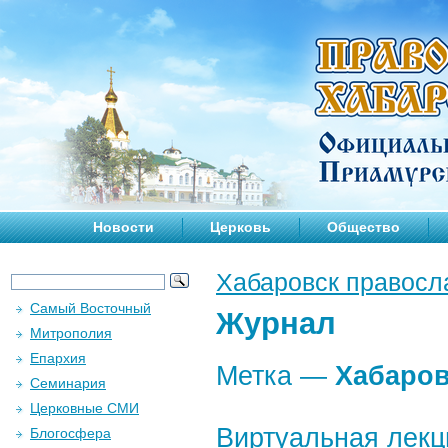
Новости
Церковь
Общество
Хабаровск правосл
Самый Восточный
Журнал
Митрополия
Епархия
Метка —
Хабаров
Семинария
Церковные СМИ
Виртуальная лекц
Блогосфера