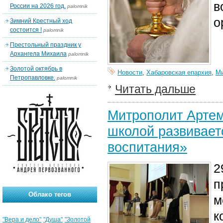
в
России на 2026 год.
palomnik
о
Зимний Крестный ход
состоится !
palomnik
Престольный праздник у
Архангела Михаила
palomnik
Золотой октябрь в
Новости
,
Хабаровская епархия
,
Ми
Петропавловке.
palomnik
Читать дальше
Митрополит Артем
школой развивает
воспитания»
2
п
Облако тегов
м
к
"Вера и дело"
"Душа"
"Золотой