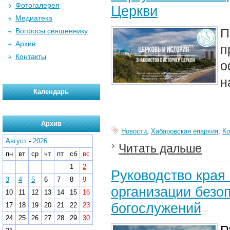
Фотогалерея
Церкви
Медиатека
П
Вопросы священнику
Архив
п
Контакты
о
н
Календарь
Архив
Новости
,
Хабаровская епархия
,
Ко
Август
-
2026
Читать дальше
пн
вт
ср
чт
пт
сб
вс
1
2
Руководство края 
3
4
5
6
7
8
9
организации безо
10
11
12
13
14
15
16
богослужений
17
18
19
20
21
22
23
24
25
26
27
28
29
30