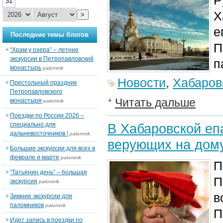
Р
31
Х
>
е
Последние темы блогов
П
“Храм у озера” – летние
экскурсии в Петропавловский
п
монастырь
palomnik
Новости
,
Хабаров
Престольный праздник
Петропавловского
Читать дальше
монастыря
palomnik
Поездки по России 2026 –
специально для
В Хабаровской еп
дальневосточников !
palomnik
верующих на дом
Большие экскурсии для всех в
феврале и марте
palomnik
П
“Татьянин день” – большая
П
экскурсия
palomnik
в
Зимние экскурсии для
паломников
palomnik
П
Идет запись в поездки по