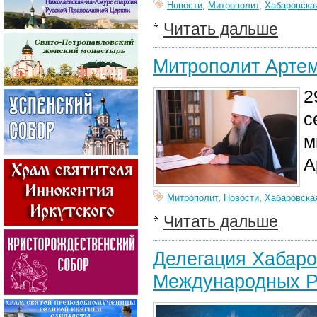
Новости
,
Митрополит
,
Хабаровска
Читать дальше
Митрополит Артем
2
с
м
А
Митрополит
,
Новости
,
Хабаровска
Читать дальше
Делегация Хабаро
Международных Ро