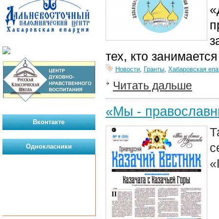
«
п
з
тех, кто занимаетс
Новости
,
Гранты
,
Хабаровская епа
Читать дальше
«Мы - православн
Вконтакте
Т
с
Однокласники
«