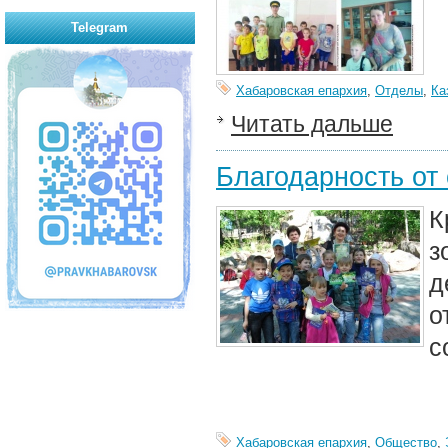
Telegram
Хабаровская епархия
,
Отделы
,
Ка
Читать дальше
Благодарность от
К
з
д
о
с
Хабаровская епархия
,
Общество
,