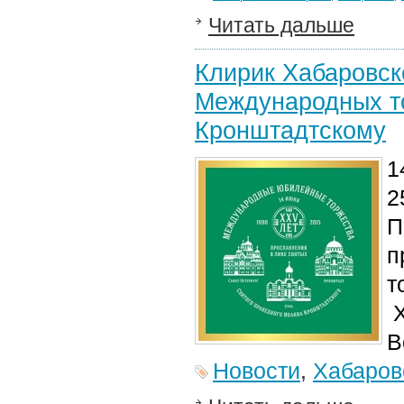
Читать дальше
Клирик Хабаровск
Международных т
Кронштадтскому
1
2
П
п
т
Х
В
Новости
,
Хабаров