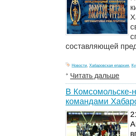
к
Х
с
с
составляющей пред
Новости
,
Хабаровская епархия
,
Ку
Читать дальше
В Комсомольске-н
командами Хабаро
2
А
в