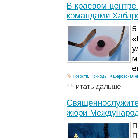
В краевом центре
командами Хабаро
5
«
у
м
е
Новости
,
Приходы
,
Хабаровская е
Читать дальше
Священнослужител
жюри Международн
П
П