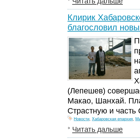
Читать дальше
Клирик Хабаровск
благословил новы
П
п
н
а
Х
(Лепешев) совершае
Макао, Шанхай. Пла
Страстную и часть
Новости
,
Хабаровская епархия
,
М
Читать дальше