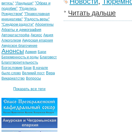
Новости
,
Тюремно
"Образ и
витязь"
"Ландыши"
подобие"
"Поделись
Читать дальше
Рождеством"
"Православная
инициатива"
"Радость веры"
"Синдром радости"
Аборигены
Аборты и демография
Автокатастрофа
Аксиос
Акция
Алкоголизм
Амурская епархия
Амурское благочиние
Анонсы
Армия
Бари
Беременность и роды
Благовест
Благотворительность
Богословие
Брак
В начале
Вера
было слово
Великий пост
Викариатство
Вопросы
Показать все теги