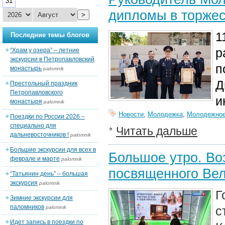
31
дипломы в торжес
>
1
Последние темы блогов
р
“Храм у озера” – летние
экскурсии в Петропавловский
п
монастырь
palomnik
Д
Престольный праздник
Петропавловского
и
монастыря
palomnik
Новости
,
Молодежка
,
Молодежное
Поездки по России 2026 –
специально для
Читать дальше
дальневосточников !
palomnik
Большие экскурсии для всех в
Большое утро. Во
феврале и марте
palomnik
посвященного Вел
“Татьянин день” – большая
экскурсия
palomnik
Г
Зимние экскурсии для
паломников
с
palomnik
Идет запись в поездки по