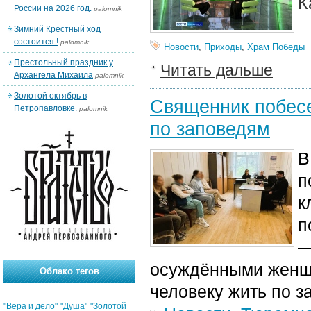
К
России на 2026 год.
palomnik
Зимний Крестный ход
состоится !
palomnik
Новости
,
Приходы
,
Храм Победы
Престольный праздник у
Читать дальше
Архангела Михаила
palomnik
Золотой октябрь в
Священник побес
Петропавловке.
palomnik
по заповедям
В
п
к
п
—
осуждёнными женщи
Облако тегов
человеку жить по 
"Вера и дело"
"Душа"
"Золотой