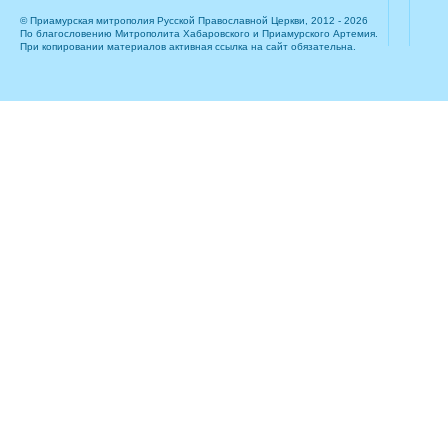
© Приамурская митрополия Русской Православной Церкви, 2012 - 2026
По благословению Митрополита Хабаровского и Приамурского Артемия.
При копировании материалов активная ссылка на сайт обязательна.