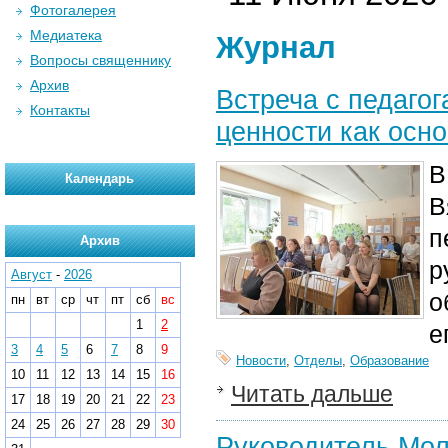
Фотогалерея
Медиатека
Журнал
Вопросы священнику
Архив
Встреча с педаго
Контакты
ценности как осн
В
Календарь
В
п
Архив
р
Август
-
2026
о
пн
вт
ср
чт
пт
сб
вс
1
2
е
3
4
5
6
7
8
9
Новости
,
Отделы
,
Образование
10
11
12
13
14
15
16
Читать дальше
17
18
19
20
21
22
23
24
25
26
27
28
29
30
Руководитель Мол