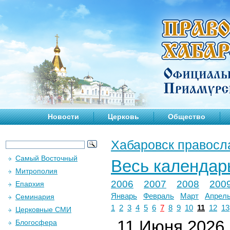
Новости
Церковь
Общество
Хабаровск правосл
Самый Восточный
Весь календар
Митрополия
2006
2007
2008
200
Епархия
Январь
Февраль
Март
Апрел
Семинария
1
2
3
4
5
6
7
8
9
10
11
12
13
Церковные СМИ
11 Июня 2026 г
Блогосфера