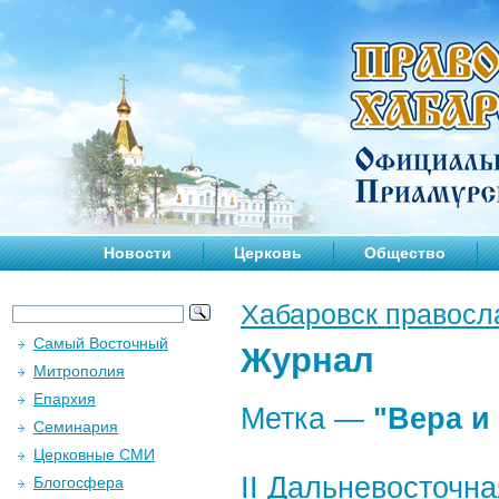
Новости
Церковь
Общество
Хабаровск правосл
Самый Восточный
Журнал
Митрополия
Епархия
Метка —
"Вера и
Семинария
Церковные СМИ
II Дальневосточн
Блогосфера