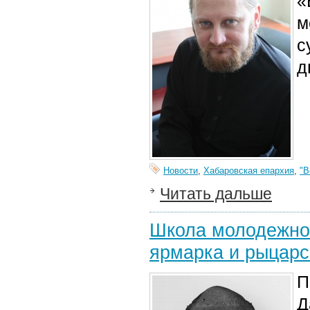
«
м
с
д
Новости
,
Хабаровская епархия
,
"В
Читать дальше
Школа молодежног
ярмарка и рыцарс
П
Д