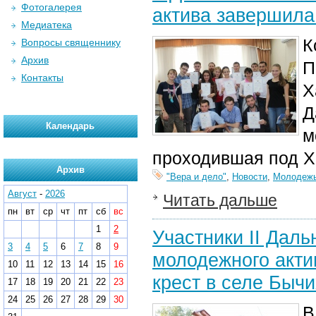
Фотогалерея
актива завершила
Медиатека
К
Вопросы священнику
Архив
П
Контакты
Х
Д
Календарь
м
проходившая под Х
Архив
"Вера и дело"
,
Новости
,
Молодеж
Август
-
2026
Читать дальше
пн
вт
ср
чт
пт
сб
вс
1
2
Участники II Дал
3
4
5
6
7
8
9
молодежного акти
10
11
12
13
14
15
16
крест в селе Быч
17
18
19
20
21
22
23
24
25
26
27
28
29
30
В