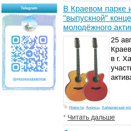
В Краевом парке 
Telegram
"выпускной" конц
молодёжного акти
25 ав
Краев
в г. 
участ
актив
Новости
,
Анонсы
,
Хабаровская еп
Читать дальше