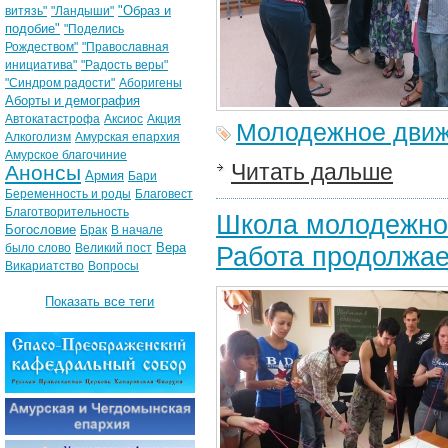
"Образ и
витязь"
"Ландыши"
подобие"
"Поделись
Рождеством"
"Православная
инициатива"
"Радость веры"
"Синдром радости"
Аборигены
Аборты и демография
Автокатастрофа
Аксиос
Акция
Молодежное дви
Алкоголизм
Амурская епархия
Амурское благочиние
Читать дальше
Анонсы
Армия
Бари
Беременность и роды
Благовест
Благотворительность
Школа молодежного
Богословие
Брак
В начале
Вера
было слово
Великий пост
Работа продолжае
Викариатство
Вопросы
Показать все теги