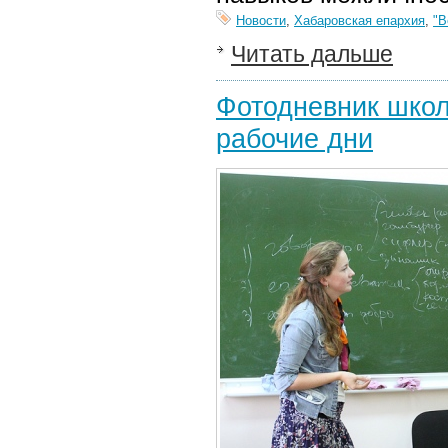
Новости
,
Хабаровская епархия
,
"В
Читать дальше
Фотодневник школ
рабочие дни