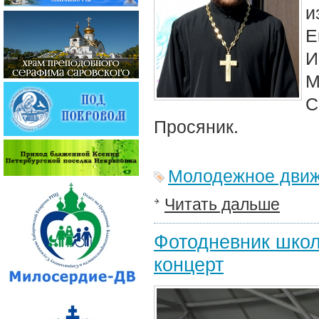
и
Е
И
М
С
Просяник.
Молодежное дви
Читать дальше
Фотодневник школ
концерт