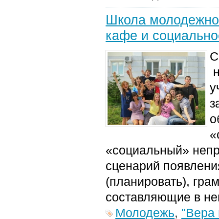
Школа молодежног
кафе и социально
С
н
у
з
о
«
«социальный» непр
сценарий появления
(планировать), гра
составляющие в нег
Молодежь
,
"Вера 