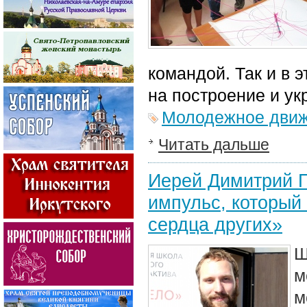
командой. Так и в 
на построение и у
Молодежное дви
Читать дальше
Иерей Димитрий П
импульс, который
сердца других»
Ш
м
м