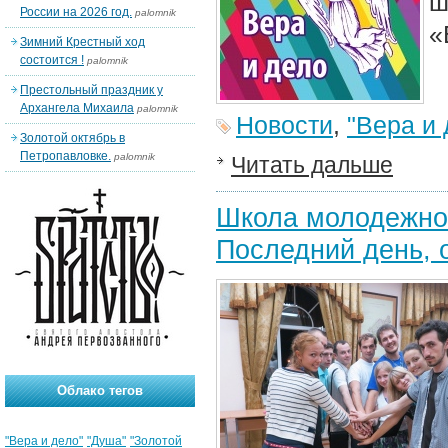
ш
России на 2026 год.
palomnik
«
Зимний Крестный ход
состоится !
palomnik
Престольный праздник у
Архангела Михаила
palomnik
Новости
,
"Вера и 
Золотой октябрь в
Петропавловке.
palomnik
Читать дальше
Школа молодежног
Последний день, 
Облако тегов
"Вера и дело"
"Душа"
"Золотой