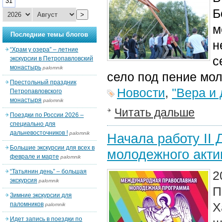
31
Б
>
м
Последние темы блогов
н
“Храм у озера” – летние
с
экскурсии в Петропавловский
монастырь
palomnik
село под пение мол
Престольный праздник
Новости
,
"Вера и 
Петропавловского
монастыря
palomnik
Читать дальше
Поездки по России 2026 –
специально для
дальневосточников !
palomnik
Начала работу II
Большие экскурсии для всех в
молодежного акти
феврале и марте
palomnik
“Татьянин день” – большая
2
экскурсия
palomnik
П
Зимние экскурсии для
Х
паломников
palomnik
Идет запись в поездки по