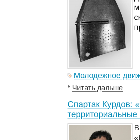
м
с
п
Молодежное дви
Читать дальше
Спартак Курдов: 
территориальные 
В
«