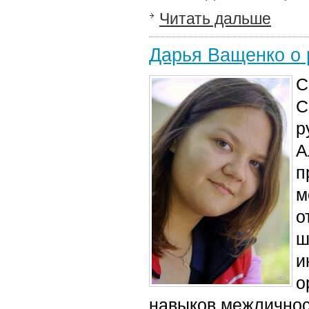
Читать дальше
Дарья Ващенко о 
С
С
р
А
п
м
о
ш
и
о
навыков межличнос