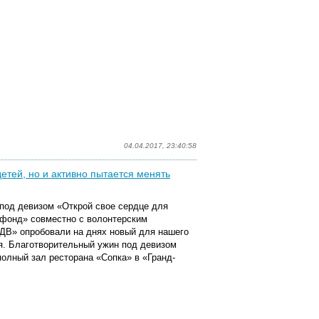
04.04.2017, 23:40:58
тей, но и активно пытается менять
под девизом «Открой свое сердце для
фонд» совместно с волонтерским
ДВ» опробовали на днях новый для нашего
я. Благотворительный ужин под девизом
олный зал ресторана «Сопка» в «Гранд-