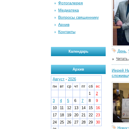
Фотогалерея
Медиатека
Вопросы священнику
Архив
Контакты
День
,
Календарь
Читать
Архив
Иерей Ни
сложивш
Август
-
2026
пн
вт
ср
чт
пт
сб
вс
1
2
3
4
5
6
7
8
9
10
11
12
13
14
15
16
17
18
19
20
21
22
23
24
25
26
27
28
29
30
Новос