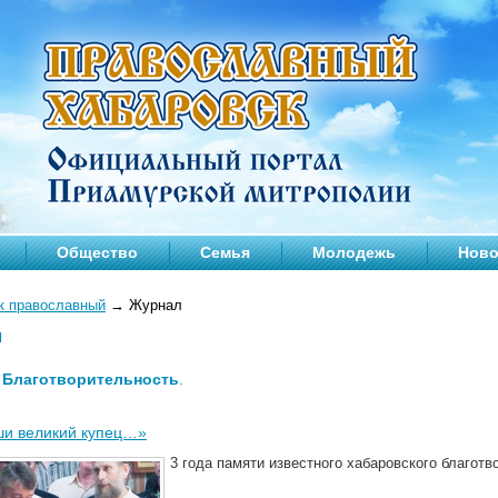
Общество
Семья
Молодежь
Ново
к православный
→
Журнал
л
—
Благотворительность
.
ши великий купец…»
3 года памяти известного хабаровского благот