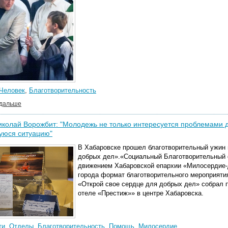
Человек
,
Благотворительность
 дальше
колай Ворожбит: "Молодежь не только интересуется проблемами де
уюся ситуацию"
В Хабаровске прошел благотворительный ужин 
добрых дел».
«Социальный Благотворительный 
движением Хабаровской епархии «Милосердие-
города формат благотворительного мероприяти
«Открой свое сердце для добрых дел» собрал п
отеле «Престиж»» в центре Хабаровска.
ти
,
Отделы
,
Благотворительность
,
Помощь
,
Милосердие