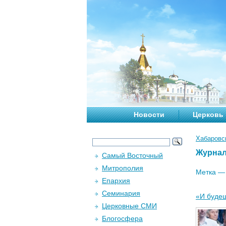
Новости
Церковь
Хабаровс
Журна
Самый Восточный
Митрополия
Метка 
Епархия
Семинария
«И буде
Церковные СМИ
Блогосфера