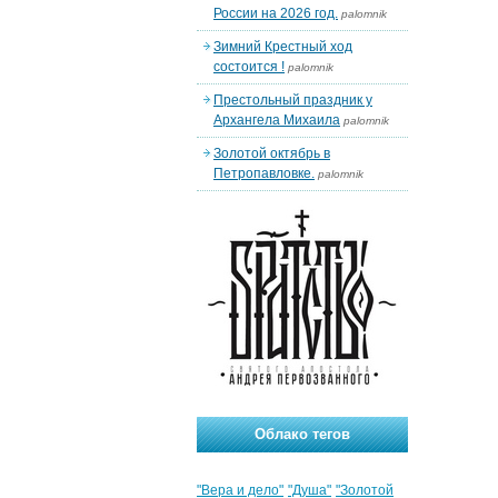
России на 2026 год.
palomnik
Зимний Крестный ход
состоится !
palomnik
Престольный праздник у
Архангела Михаила
palomnik
Золотой октябрь в
Петропавловке.
palomnik
Облако тегов
"Вера и дело"
"Душа"
"Золотой