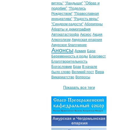
"Образ и
витязь"
"Ландыши"
подобие"
"Поделись
Рождеством"
"Православная
инициатива"
"Радость веры"
"Синдром радости"
Аборигены
Аборты и демография
Автокатастрофа
Аксиос
Акция
Алкоголизм
Амурская епархия
Амурское благочиние
Анонсы
Армия
Бари
Беременность и роды
Благовест
Благотворительность
Богословие
Брак
В начале
Вера
было слово
Великий пост
Викариатство
Вопросы
Показать все теги