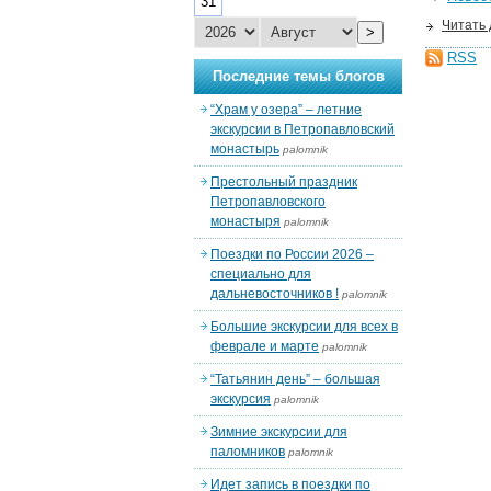
31
Читать
>
RSS
Последние темы блогов
“Храм у озера” – летние
экскурсии в Петропавловский
монастырь
palomnik
Престольный праздник
Петропавловского
монастыря
palomnik
Поездки по России 2026 –
специально для
дальневосточников !
palomnik
Большие экскурсии для всех в
феврале и марте
palomnik
“Татьянин день” – большая
экскурсия
palomnik
Зимние экскурсии для
паломников
palomnik
Идет запись в поездки по