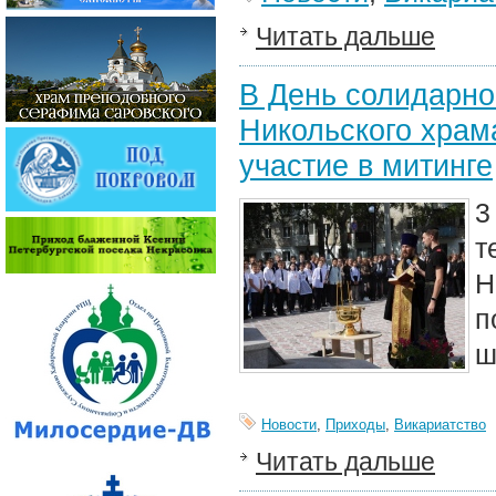
Читать дальше
В День солидарно
Никольского храм
участие в митинге
3
т
Н
п
ш
Новости
,
Приходы
,
Викариатство
Читать дальше