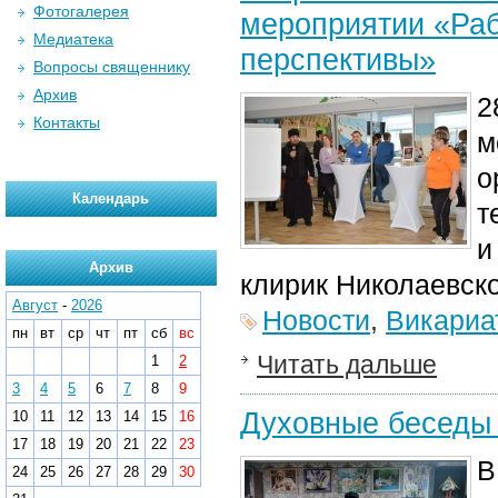
Фотогалерея
мероприятии «Раб
Медиатека
перспективы»
Вопросы священнику
Архив
2
Контакты
м
о
Календарь
т
и
Архив
клирик Николаевско
Август
-
2026
Новости
,
Викариа
пн
вт
ср
чт
пт
сб
вс
Читать дальше
1
2
3
4
5
6
7
8
9
Духовные беседы 
10
11
12
13
14
15
16
17
18
19
20
21
22
23
В
24
25
26
27
28
29
30