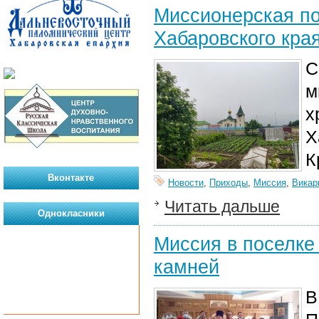
Миссионерская по
Хабаровского кра
С
м
х
Х
К
Вконтакте
Новости
,
Приходы
,
Миссия
,
Викар
Читать дальше
Однокласники
Миссия в поселке 
камней
В