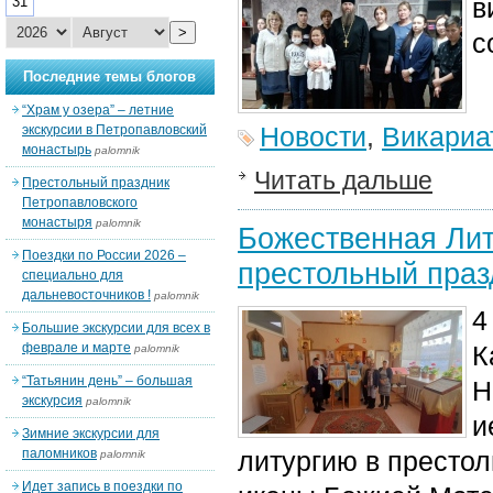
в
31
>
с
Последние темы блогов
“Храм у озера” – летние
Новости
,
Викариа
экскурсии в Петропавловский
монастырь
palomnik
Читать дальше
Престольный праздник
Петропавловского
монастыря
palomnik
Божественная Лит
Поездки по России 2026 –
престольный праз
специально для
дальневосточников !
palomnik
4
Большие экскурсии для всех в
феврале и марте
К
palomnik
“Татьянин день” – большая
Н
экскурсия
palomnik
и
Зимние экскурсии для
паломников
литургию в престол
palomnik
Идет запись в поездки по