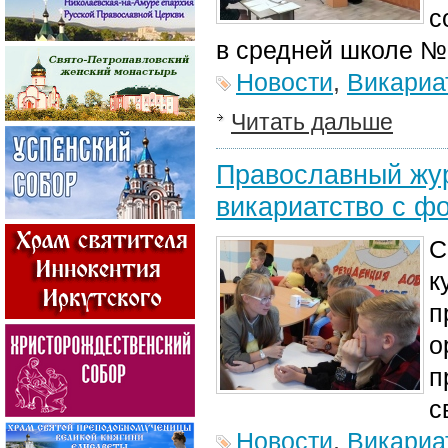
с
в средней школе №
Новости
,
Викариа
Читать дальше
Православный жу
викариатство с ф
С
к
п
о
п
с
Новости
,
Викариа