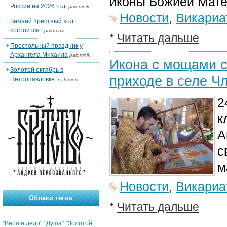
иконы Божией Мате
России на 2026 год.
palomnik
Новости
,
Викариа
Зимний Крестный ход
состоится !
palomnik
Читать дальше
Престольный праздник у
Архангела Михаила
palomnik
Икона с мощами с
Золотой октябрь в
приходе в селе Ч
Петропавловке.
palomnik
2
к
А
с
м
Новости
,
Викариа
Облако тегов
Читать дальше
"Вера и дело"
"Душа"
"Золотой