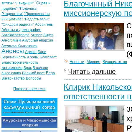
Благочинный Нико
"Образ и
витязь"
"Ландыши"
подобие"
"Поделись
миссионерскую по
Рождеством"
"Православная
инициатива"
"Радость веры"
С
"Синдром радости"
Аборигены
Аборты и демография
п
Автокатастрофа
Аксиос
Акция
Алкоголизм
Амурская епархия
в
Амурское благочиние
Анонсы
Армия
Бари
(
Беременность и роды
Благовест
Новости
,
Миссия
,
Викариатство
Благотворительность
Богословие
Брак
В начале
Читать дальше
Вера
было слово
Великий пост
Викариатство
Вопросы
Клирик Никольско
Показать все теги
ответственности 
3
х
Р