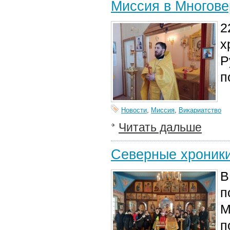
Миссия в Многове
2
х
Р
п
Новости
,
Миссия
,
Викариатство
Читать дальше
Северные хроник
В
п
М
п