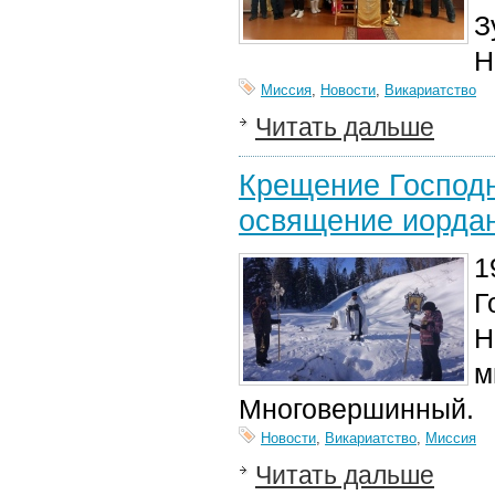
З
Н
Миссия
,
Новости
,
Викариатство
Читать дальше
Крещение Господн
освящение иорда
1
Г
Н
м
Многовершинный.
Новости
,
Викариатство
,
Миссия
Читать дальше