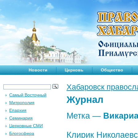
Новости
Церковь
Общество
Хабаровск правосл
Самый Восточный
Журнал
Митрополия
Епархия
Метка —
Викариа
Семинария
Церковные СМИ
Клирик Николаевс
Блогосфера