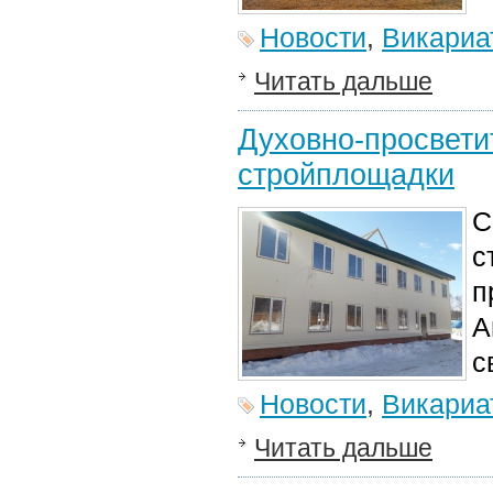
Новости
,
Викариа
Читать дальше
Духовно-просвети
стройплощадки
С
с
п
А
с
Новости
,
Викариа
Читать дальше