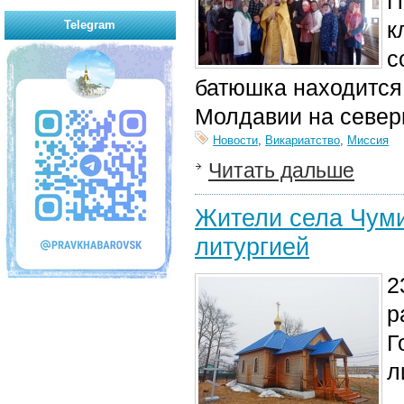
П
к
Telegram
с
батюшка находится
Молдавии на северн
Новости
,
Викариатство
,
Миссия
Читать дальше
Жители села Чуми
литургией
2
р
Г
л