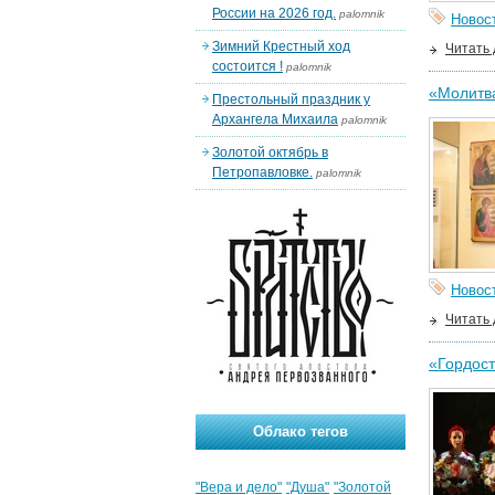
России на 2026 год.
palomnik
Новос
Зимний Крестный ход
Читать
состоится !
palomnik
«Молитва
Престольный праздник у
Архангела Михаила
palomnik
Золотой октябрь в
Петропавловке.
palomnik
Новос
Читать
«Гордост
Облако тегов
"Вера и дело"
"Душа"
"Золотой