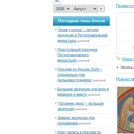
31
Приветст
>
Последние темы блогов
“Храм у озера” – летние
экскурсии в Петропавловский
монастырь
palomnik
Престольный праздник
Петропавловского
Новос
монастыря
palomnik
Читать
Поездки по России 2026 –
специально для
Рождеств
дальневосточников !
palomnik
Большие экскурсии для всех в
феврале и марте
palomnik
“Татьянин день” – большая
экскурсия
palomnik
Зимние экскурсии для
паломников
palomnik
Идет запись в поездки по