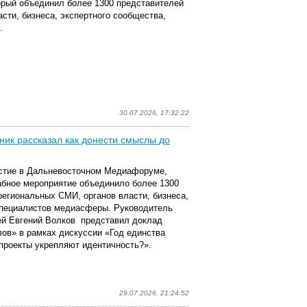
орый объединил
более 1300 представителей
сти, бизнеса, экспертного сообщества,
.
30.07.2026, 17:32:22
ник рассказал как донести смыслы до
стие в
Дальневосточном Медиафоруме,
абное мероприятие объединило
более 1300
егиональных СМИ, органов власти, бизнеса,
 специалистов медиасферы.
Руководитель
ей Евгений Волков представил доклад
ов» в рамках
ди
скуссии «Год единства
проекты укрепляют идентичность?».
29.07.2026, 21:24:52