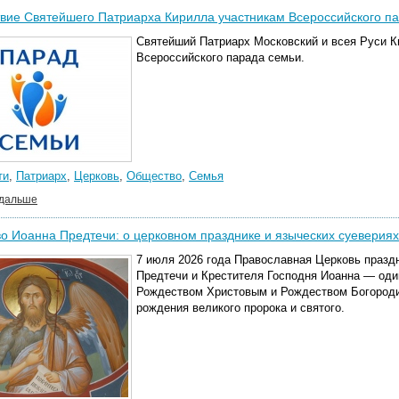
вие Святейшего Патриарха Кирилла участникам Всероссийского п
Святейший Патриарх Московский и всея Руси К
Всероссийского парада семьи.
ти
,
Патриарх
,
Церковь
,
Общество
,
Семья
 дальше
о Иоанна Предтечи: о церковном празднике и языческих суевериях
7 июля 2026 года Православная Церковь праздн
Предтечи и Крестителя Господня Иоанна — один
Рождеством Христовым и Рождеством Богороди
рождения великого пророка и святого.