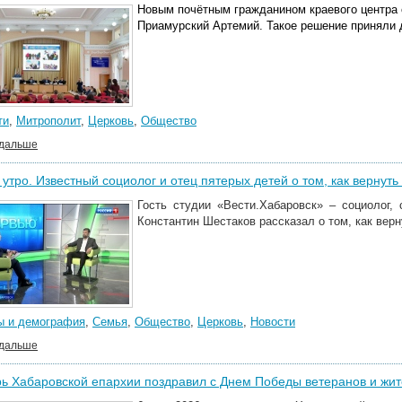
Новым почётным гражданином краевого центра 
Приамурский Артемий. Такое решение приняли 
ти
,
Митрополит
,
Церковь
,
Общество
 дальше
утро. Известный социолог и отец пятерых детей о том, как вернут
Гость студии «Вести.Хабаровск» – социолог,
Константин Шестаков рассказал о том, как вер
ы и демография
,
Семья
,
Общество
,
Церковь
,
Новости
 дальше
ь Хабаровской епархии поздравил с Днем Победы ветеранов и жи