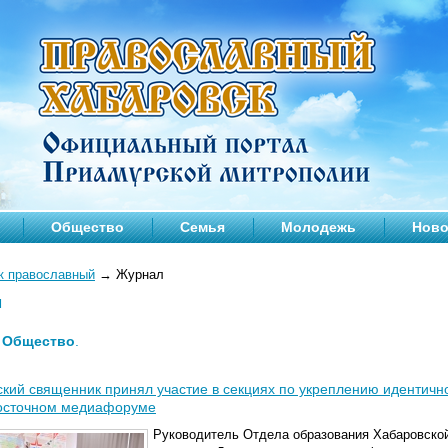
Общество
Семья
Молодежь
Ново
к православный
→
Журнал
л
—
Общество
.
кий священник принял участие в секциях по укреплению идентично
осточном медиафоруме
Руководитель
Отдела образования Хабаровской