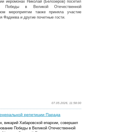
хии иеромонах Николай (Белозеров) посетил
я Победы в Великой Отечественной
ном мероприятии также приняла участие
я Фадеева и другие почетные гости.
07.05.2026, 11:58:00
генеральной репетиции Парада
н, викарий Хабаровской епархии, совершил
рование Победы в Великой Отечественной