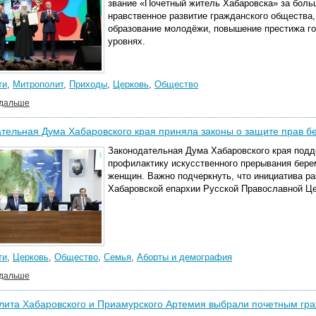
звание «Почетный житель Хабаровска» за боль
нравственное развитие гражданского общества,
образование молодёжи, повышение престижа г
уровнях.
ти
,
Митрополит
,
Приходы
,
Церковь
,
Общество
 дальше
тельная Дума Хабаровского края приняла законы о защите прав 
Законодательная Дума Хабаровского края подд
профилактику искусственного прерывания бере
женщин. Важно подчеркнуть, что инициатива р
Хабаровской епархии Русской Православной Це
ти
,
Церковь
,
Общество
,
Семья
,
Аборты и демография
 дальше
ита Хабаровского и Приамурского Артемия выбрали почетным гр