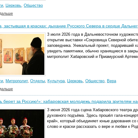
ти
,
Церковь
,
Общество
 дальше
, застывшая в красках: дыхание Русского Севера в сердце Дальнег
3 июля 2026 года в Дальневосточном художест
открытие выставки «Сокровища Северной обите
заповедника. Уникальный проект, подаривший 
увидеть памятники, обычно хранящиеся в закр
митрополит Хабаровский и Приамурский Артеми
ти
,
Митрополит
,
Отделы
,
Культура
,
Церковь
,
Общество
,
Вера
 дальше
ь берет за Россию!»: хабаровская молодежь подарила зрителям н
3 июня 2026 года сцена Хабаровского театра д
духовного подъёма. Здесь прошёл гала-концер
край», который объединяет юные дарования со в
слово и краски рассказать о вере и любви к Ро