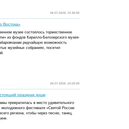
06.07.2026, 15:36:50
о Востока»
венном музее состоялось торжественное
ли» из фондов Кирилло-Белозерского музея-
хабаровчанам редчайшую возможность
ытых музейных собраниях, посетил
й.
04.07.2026, 10:20:00
астоящий праздник души
рамы превратилась в место удивительного
т молодежного фестиваля «Святой России
сего региона, чтобы через песню, танец,
дине.