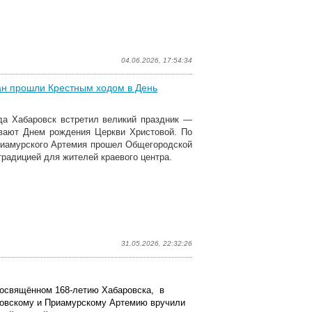
04.06.2026, 17:54:34
чан прошли Крестным ходом в День
да Хабаровск встретил великий праздник —
вают Днем рождения Церкви Христовой. По
риамурского Артемия прошел Общегородской
радицией для жителей краевого центра.
31.05.2026, 22:32:26
 посвящённом 168-летию Хабаровска, в
ровскому и Приамурскому Артемию вручили