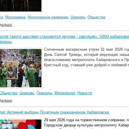
ти
,
Молодежка
,
Молодежное движение
,
Церковь
,
Общество
 дальше
осле такого шествия становится другим - светлым»: 5000 хабаров
Троицы
Солнечным воскресным утром 31 мая 2026 го
День Святой Троицы, который верующие назы
благословению митрополита Хабаровского и П
Крестный ход, ставший уже доброй и любимой т
Общество
,
Церковь
,
Приходы
,
Митрополит
,
Новости
 дальше
лит Артемий выбран Почётным гражданином Хабаровска
29 мая 2026 года на торжественном собрании,
Городском дворце культуры митрополиту Хаба