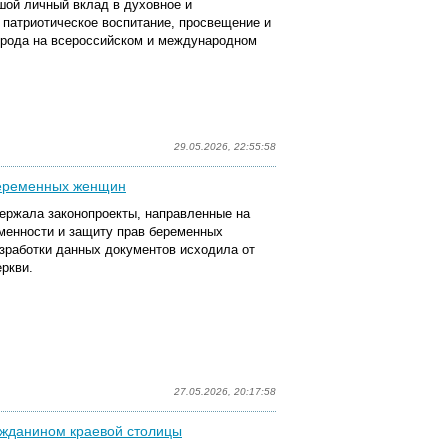
шой личный вклад в духовное и
 патриотическое воспитание, просвещение и
орода на всероссийском и международном
29.05.2026, 22:55:58
беременных женщин
ержала законопроекты, направленные на
менности и защиту прав беременных
азработки данных документов исходила от
ркви.
27.05.2026, 20:17:58
ажданином краевой столицы