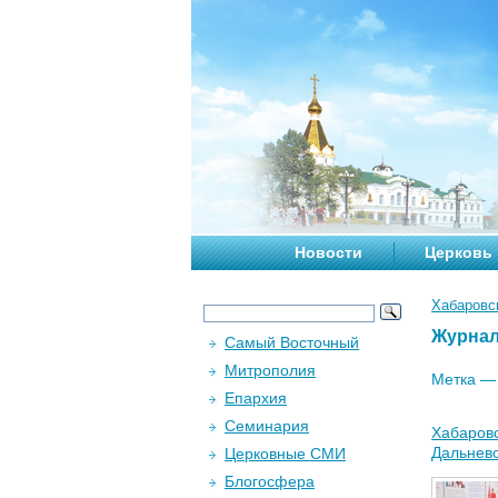
Новости
Церковь
Хабаровс
Журна
Самый Восточный
Митрополия
Метка 
Епархия
Семинария
Хабаровс
Дальнев
Церковные СМИ
Блогосфера