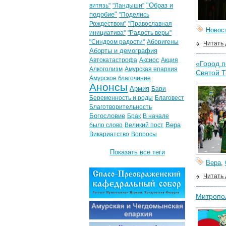
"Образ и
витязь"
"Ландыши"
подобие"
"Поделись
Рождеством"
"Православная
Новос
инициатива"
"Радость веры"
"Синдром радости"
Аборигены
Читать
Аборты и демография
Автокатастрофа
Аксиос
Акция
«Город п
Алкоголизм
Амурская епархия
Святой 
Амурское благочиние
Анонсы
Армия
Бари
Беременность и роды
Благовест
Благотворительность
Богословие
Брак
В начале
Вера
было слово
Великий пост
Викариатство
Вопросы
Показать все теги
Вера
,
Читать
Митропо