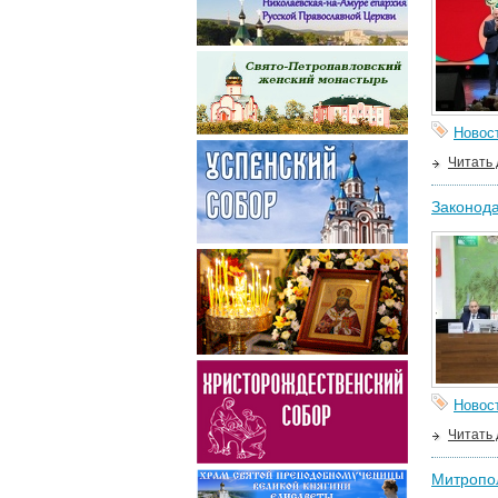
Новос
Читать
Законода
Новос
Читать
Митропол