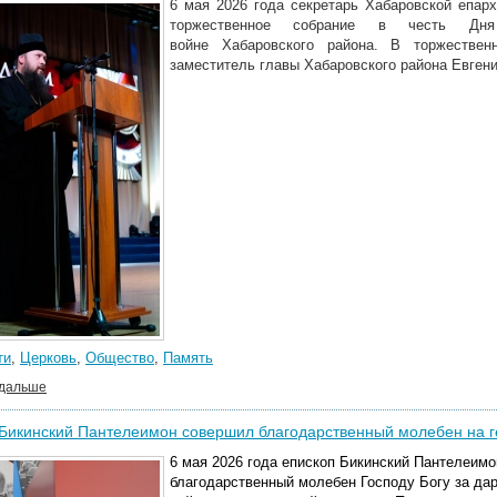
6 мая 2026 года секретарь Хабаровской епар
торжественное собрание в честь Дн
войне Хабаровского района. В торжествен
заместитель главы Хабаровского района Евгени
ти
,
Церковь
,
Общество
,
Память
 дальше
 Бикинский Пантелеимон совершил благодарственный молебен на 
6 мая 2026 года епископ Бикинский Пантелеимо
благодарственный молебен Господу Богу за да