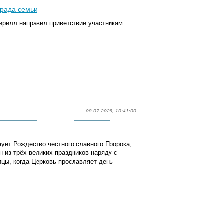
арада семьи
ирилл направил приветствие участникам
08.07.2026, 10:41:00
ует Рождество честного славного Пророка,
 из трёх великих праздников наряду с
цы, когда Церковь прославляет день