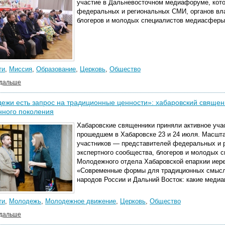
участие в Дальневосточном медиафоруме, кот
федеральных и региональных СМИ, органов вла
блогеров и молодых специалистов медиасферы
ти
,
Миссия
,
Образование
,
Церковь
,
Общество
 дальше
ежи есть запрос на традиционные ценности»: хабаровский священ
нного поколения
Хабаровские
священники приняли активное уча
прошедшем в Хабаровске 23 и 24 июля. Масшт
участников — представителей федеральных и р
экспертного сообщества, блогеров и молодых
Молодежного отдела Хабаровской епархии иер
«Современные формы для традиционных смысл
народов России и Дальний Восток: какие медиа
ти
,
Молодежь
,
Молодежное движение
,
Церковь
,
Общество
 дальше