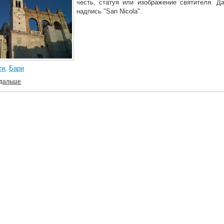
честь, статуя или изображение святителя. Д
надпись "San Nicola".
ти
,
Бари
 дальше