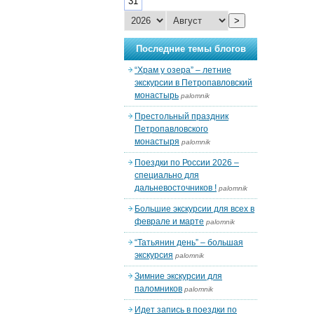
31
>
Последние темы блогов
“Храм у озера” – летние
экскурсии в Петропавловский
монастырь
palomnik
Престольный праздник
Петропавловского
монастыря
palomnik
Поездки по России 2026 –
специально для
дальневосточников !
palomnik
Большие экскурсии для всех в
феврале и марте
palomnik
“Татьянин день” – большая
экскурсия
palomnik
Зимние экскурсии для
паломников
palomnik
Идет запись в поездки по