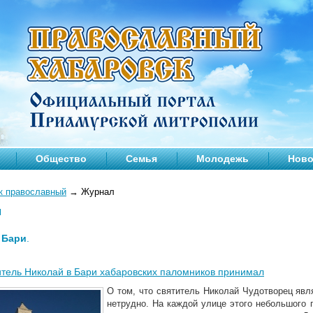
Общество
Семья
Молодежь
Ново
к православный
→
Журнал
л
—
Бари
.
итель Николай в Бари хабаровских паломников принимал
О том, что святитель Николай Чудотворец явл
нетрудно. На каждой улице этого небольшого 