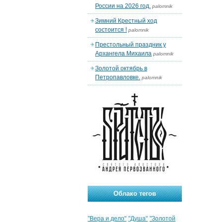
России на 2026 год.
palomnik
Зимний Крестный ход
состоится !
palomnik
Престольный праздник у
Архангела Михаила
palomnik
Золотой октябрь в
Петропавловке.
palomnik
Облако тегов
"Вера и дело"
"Душа"
"Золотой