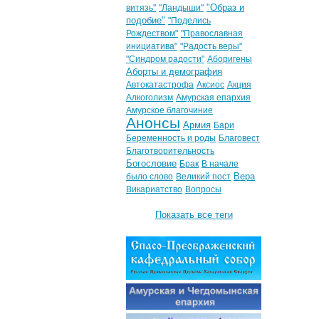
"Образ и
витязь"
"Ландыши"
подобие"
"Поделись
Рождеством"
"Православная
инициатива"
"Радость веры"
"Синдром радости"
Аборигены
Аборты и демография
Автокатастрофа
Аксиос
Акция
Алкоголизм
Амурская епархия
Амурское благочиние
Анонсы
Армия
Бари
Беременность и роды
Благовест
Благотворительность
Богословие
Брак
В начале
Вера
было слово
Великий пост
Викариатство
Вопросы
Показать все теги