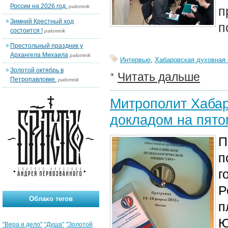
России на 2026 год.
palomnik
п
Зимний Крестный ход
п
состоится !
palomnik
Престольный праздник у
Архангела Михаила
palomnik
Интервью
,
Хабаровская духовная
Золотой октябрь в
Читать дальше
Петропавловке.
palomnik
Митрополит Хабар
докладом на пято
П
п
г
Р
Облако тегов
п
Ю
"Вера и дело"
"Душа"
"Золотой