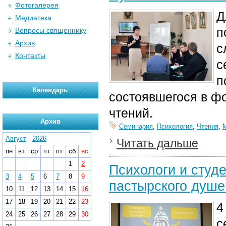
Фотогалерея
Д
Медиатека
п
Вопросы священнику
Архив
с
Контакты
с
п
Календарь
состоявшегося в ф
чтений.
Архив
Семинария
,
Психология
,
Чтения
,
Август
-
2026
Читать дальше
пн
вт
ср
чт
пт
сб
вс
1
2
Психологи и студ
3
4
5
6
7
8
9
пастырского душ
10
11
12
13
14
15
16
17
18
19
20
21
22
23
4
24
25
26
27
28
29
30
с