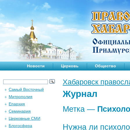
Новости
Церковь
Общество
Хабаровск правосл
Самый Восточный
Журнал
Митрополия
Епархия
Метка —
Психоло
Семинария
Церковные СМИ
Нужна ли психол
Блогосфера