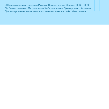
© Приамурская митрополия Русской Православной Церкви, 2012 - 2026
По благословению Митрополита Хабаровского и Приамурского Артемия.
При копировании материалов активная ссылка на сайт обязательна.