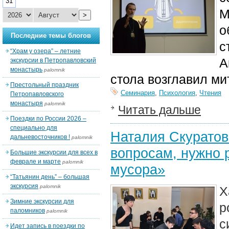
31
М
>
о
Последние темы блогов
с
“Храм у озера” – летние
А
экскурсии в Петропавловский
монастырь
palomnik
стола возглавил ми
Престольный праздник
Семинария
,
Психология
,
Чтения
Петропавловского
монастыря
palomnik
Читать дальше
Поездки по России 2026 –
специально для
Наталия Скуратов
дальневосточников !
palomnik
вопросам, нужно 
Большие экскурсии для всех в
феврале и марте
palomnik
мусора»
“Татьянин день” – большая
экскурсия
palomnik
Х
Зимние экскурсии для
р
паломников
palomnik
с
Идет запись в поездки по