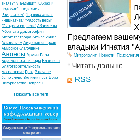
"Образ и
витязь"
"Ландыши"
п
подобие"
"Поделись
Рождеством"
"Православная
Л
инициатива"
"Радость веры"
Х
"Синдром радости"
Аборигены
Аборты и демография
Предлагаем вашему
Автокатастрофа
Аксиос
Акция
Алкоголизм
Амурская епархия
владыки Игнатия "А
Амурское благочиние
Анонсы
Армия
Бари
Митрополит
,
Новости
,
Психология
Беременность и роды
Благовест
Читать дальше
Благотворительность
Богословие
Брак
В начале
RSS
Вера
было слово
Великий пост
Викариатство
Вопросы
Показать все теги