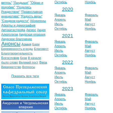
Октябрь
Ноябрь
"Образ и
витязь"
"Ландыши"
подобие"
"Поделись
2020
Рождеством"
"Православная
Январь
Февраль
инициатива"
"Радость веры"
Апрель
Май
"Синдром радости"
Аборигены
Июль
Август
Аборты и демография
Октябрь
Ноябрь
Автокатастрофа
Аксиос
Акция
Алкоголизм
Амурская епархия
2021
Амурское благочиние
Январь
Февраль
Анонсы
Армия
Бари
Апрель
Май
Беременность и роды
Благовест
Июль
Август
Благотворительность
Октябрь
Ноябрь
Богословие
Брак
В начале
2022
Вера
было слово
Великий пост
Викариатство
Вопросы
Январь
Февраль
Апрель
Май
Показать все теги
Июль
Август
Октябрь
Ноябрь
2023
Январь
Февраль
Апрель
Май
Июль
Август
Октябрь
Ноябрь