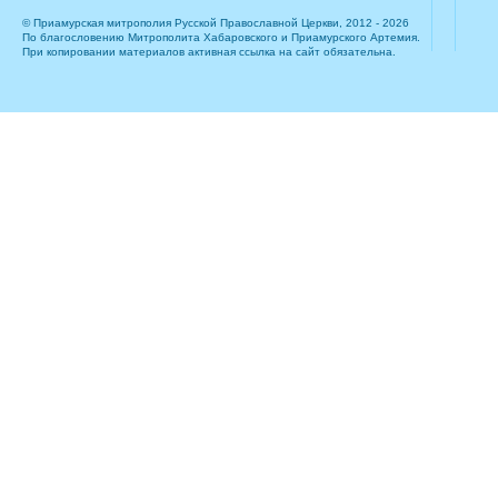
© Приамурская митрополия Русской Православной Церкви, 2012 - 2026
По благословению Митрополита Хабаровского и Приамурского Артемия.
При копировании материалов активная ссылка на сайт обязательна.