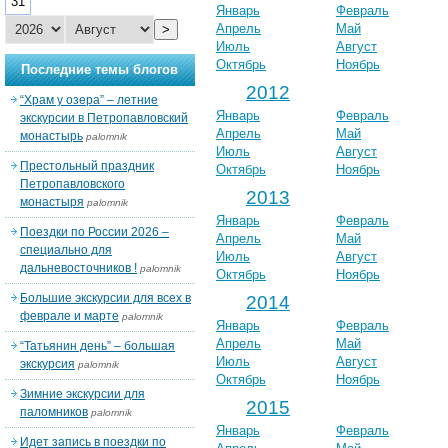
31
Январь
Февраль
Апрель
Май
>
Июль
Август
Октябрь
Ноябрь
Последние темы блогов
2012
“Храм у озера” – летние
Январь
Февраль
экскурсии в Петропавловский
Апрель
Май
монастырь
palomnik
Июль
Август
Престольный праздник
Октябрь
Ноябрь
Петропавловского
2013
монастыря
palomnik
Январь
Февраль
Поездки по России 2026 –
Апрель
Май
специально для
Июль
Август
дальневосточников !
palomnik
Октябрь
Ноябрь
Большие экскурсии для всех в
2014
феврале и марте
palomnik
Январь
Февраль
Апрель
Май
“Татьянин день” – большая
Июль
Август
экскурсия
palomnik
Октябрь
Ноябрь
Зимние экскурсии для
2015
паломников
palomnik
Январь
Февраль
Идет запись в поездки по