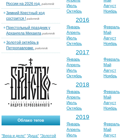
Апрель
Май
России на 2026 год.
palomnik
Июль
Август
Октябрь
Ноябрь
Зимний Крестный ход
состоится !
2016
palomnik
Январь
Февраль
Престольный праздник у
Апрель
Май
Архангела Михаила
palomnik
Июль
Август
Золотой октябрь в
Октябрь
Ноябрь
Петропавловке.
palomnik
2017
Январь
Февраль
Апрель
Май
Июль
Август
Октябрь
Ноябрь
2018
Январь
Февраль
Апрель
Май
Июль
Август
Октябрь
Ноябрь
2019
Облако тегов
Январь
Февраль
Апрель
Май
Июль
Август
"Вера и дело"
"Душа"
"Золотой