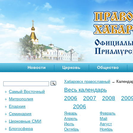
Новости
Церковь
Общество
Хабаровск православный
→
Календа
Весь календарь
Самый Восточный
2006
2007
2008
200
Митрополия
2006
Епархия
Январь
Февраль
Семинария
Апрель
Май
Церковные СМИ
Июль
Август
Блогосфера
Октябрь
Ноябрь