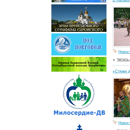
В Хабаро
Новос
Читать
«Стяжи д
Новос