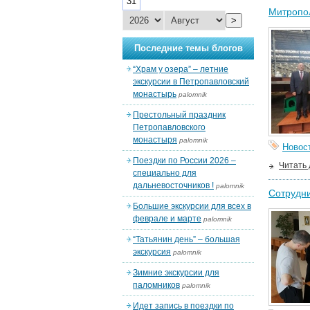
31
Митропол
>
Последние темы блогов
“Храм у озера” – летние
экскурсии в Петропавловский
монастырь
palomnik
Престольный праздник
Петропавловского
монастыря
palomnik
Новос
Поездки по России 2026 –
Читать
специально для
дальневосточников !
palomnik
Сотрудн
Большие экскурсии для всех в
феврале и марте
palomnik
“Татьянин день” – большая
экскурсия
palomnik
Зимние экскурсии для
паломников
palomnik
Идет запись в поездки по