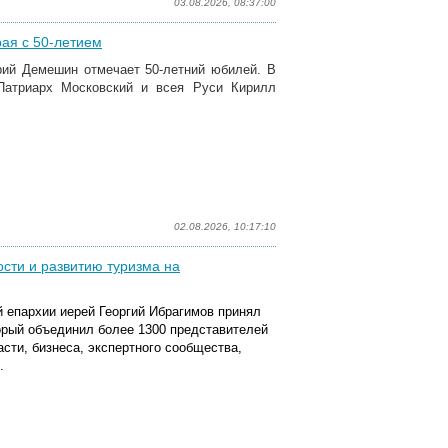
03.08.2026, 08:37:00
ая с 50-летием
трий Демешин отмечает 50-летний юбилей. В
Патриарх Московский и всея Руси Кирилл
02.08.2026, 10:17:10
сти и развитию туризма на
 епархии иерей Георгий Ибрагимов принял
орый объединил
более 1300 представителей
сти, бизнеса, экспертного сообщества,
.