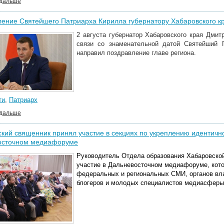
 дальше
ение Святейшего Патриарха Кирилла губернатору Хабаровского кр
2 августа губернатор Хабаровского края Дми
связи со знаменательной датой Святейший 
направил поздравление главе региона.
ти
,
Патриарх
 дальше
кий священник принял участие в секциях по укреплению идентично
осточном медиафоруме
Руководитель
Отдела образования Хабаровской
участие в Дальневосточном медиафоруме, кот
федеральных и региональных СМИ, органов вла
блогеров и молодых специалистов медиасферы