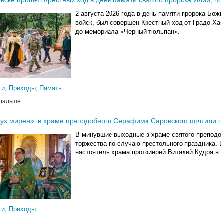
вске прошёл Крестный ход в день памяти святого пророка Илии, п
2 августа 2026
года в день памяти пророка Бож
войск, был совершен Крестный ход от Градо-Х
до мемориала «Черный тюльпан».
ти
,
Приходы
,
Память
 дальше
ух мирен»: в храме преподобного Серафима Саровского почтили 
В минувшие выходные в храме
святого
преподо
торжества по случаю престольного праздника.
настоятель храма протоиерей Виталий Кудря
в
ти
,
Приходы