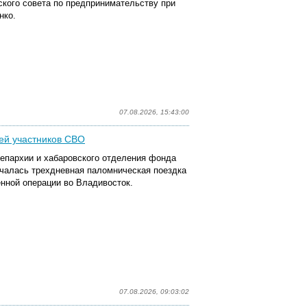
кого совета по предпринимательству при
нко.
07.08.2026, 15:43:00
ей участников СВО
епархии и хабаровского отделения фонда
ачалась трехдневная паломническая поездка
нной операции во Владивосток.
07.08.2026, 09:03:02