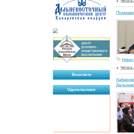
Читать
Поздравл
Новос
Читать
Вконтакте
Хабаровс
Дальнев
Однокласники