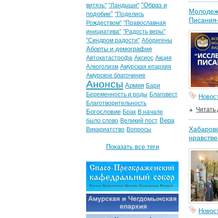
"Образ и
витязь"
"Ландыши"
Молодежн
подобие"
"Поделись
Писания
Рождеством"
"Православная
инициатива"
"Радость веры"
"Синдром радости"
Аборигены
Аборты и демография
Автокатастрофа
Аксиос
Акция
Алкоголизм
Амурская епархия
Амурское благочиние
Анонсы
Армия
Бари
Беременность и роды
Благовест
Новос
Благотворительность
Читать
Богословие
Брак
В начале
Вера
было слово
Великий пост
Хабаровс
Викариатство
Вопросы
нравстве
Показать все теги
Новос