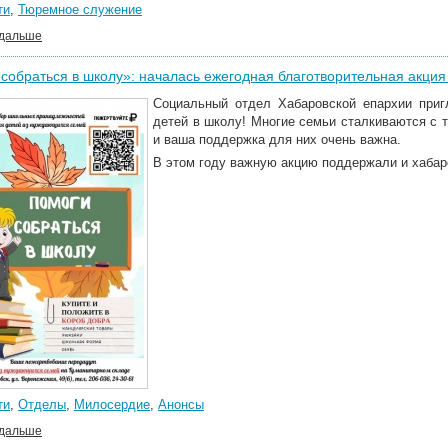
ти
,
Тюремное служение
 дальше
собраться в школу»: началась ежегодная благотворительная акци
Социальный отдел Хабаровской епархии при
детей в школу! Многие семьи сталкиваются с т
и ваша поддержка для них очень важна.
В этом году важную акцию поддержали и хабар
ти
,
Отделы
,
Милосердие
,
Анонсы
 дальше