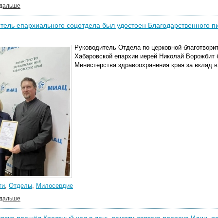
 дальше
тель епархиального соцотдела был удостоен Благодарственного п
Руководитель Отдела по церковной благотвори
Хабаровской епархии иерей Николай Ворожбит 
Министерства здравоохранения края за вклад в
ти
,
Отделы
,
Милосердие
 дальше