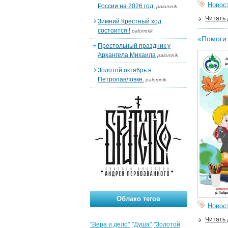
Новос
России на 2026 год.
palomnik
Читать
Зимний Крестный ход
состоится !
palomnik
«Помоги 
Престольный праздник у
Архангела Михаила
palomnik
Золотой октябрь в
Петропавловке.
palomnik
Облако тегов
Новос
Читать
"Вера и дело"
"Душа"
"Золотой