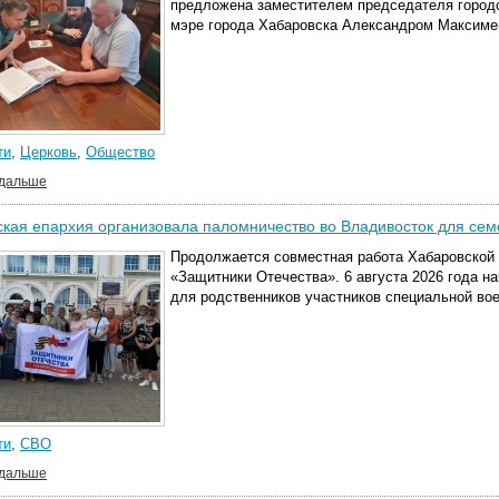
предложена заместителем председателя городс
мэре города Хабаровска Александром Максиме
ти
,
Церковь
,
Общество
 дальше
кая епархия организовала паломничество во Владивосток для сем
Продолжается совместная работа Хабаровской 
«Защитники Отечества». 6 августа 2026 года н
для родственников участников специальной вое
ти
,
СВО
 дальше