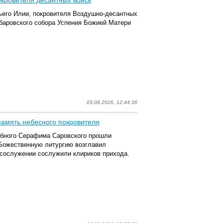
окровителя десантных войск
ьего Илии, покровителя Воздушно-десантных
абаровского собора Успения Божией Матери
03.08.2026, 12:44:36
память небесного покровителя
бного Серафима Саровского прошли
 Божественную литургию возглавил
 сослужении
сослужили клирик
ов
прихода.