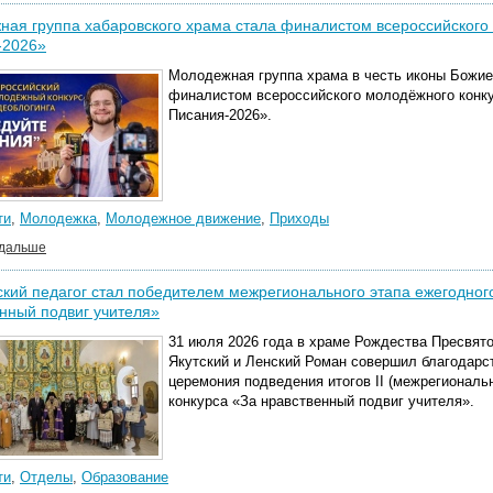
ая группа хабаровского храма стала финалистом всероссийского 
-2026»
Молодежная группа храма в честь иконы Божие
финалистом всероссийского молодёжного конк
Писания-2026».
ти
,
Молодежка
,
Молодежное движение
,
Приходы
 дальше
кий педагог стал победителем межрегионального этапа ежегодного
нный подвиг учителя»
31 июля 2026 года в храме Рождества Пресвят
Якутский и Ленский Роман совершил благодарс
церемония подведения итогов II (межрегиональ
конкурса «За нравственный подвиг учителя».
ти
,
Отделы
,
Образование