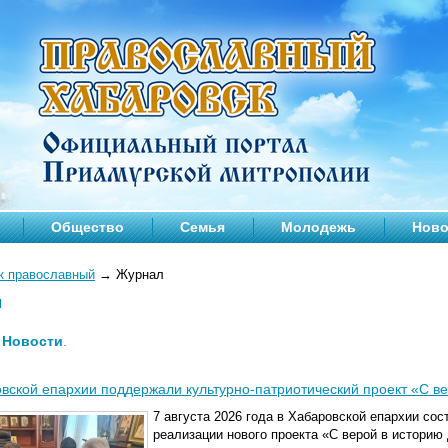
Общество
Семья
Молодежь
Ново
к православный
→
Журнал
л
—
Новости
.
вской епархии поддержали культурно-патриотический проект «С в
7 августа 2026 года в Хабаровской епархии со
реализации нового проекта «С верой в историю