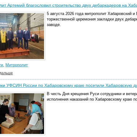
ит Артемий благословил строительство двух дебаркадеров на Хаб
5 августа 2026 года митрополит Хабаровский и
торжественной церемония закладки двух дебар
заводе.
ти
,
Митрополит
 дальше
ики УФСИН России по Хабаровскому краю посетили Хабаровскую 
В честь Дня крещения Руси сотрудники и вете
исполнения наказаний по Хабаровскому краю 