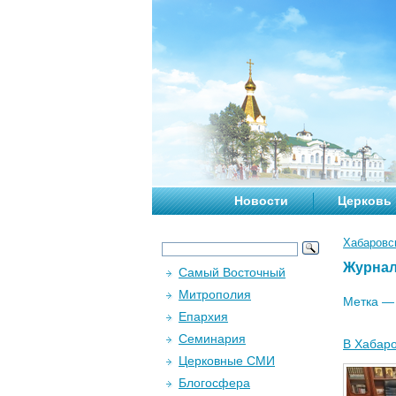
Новости
Церковь
Хабаровс
Журна
Самый Восточный
Митрополия
Метка 
Епархия
Семинария
В Хабаро
Церковные СМИ
Блогосфера