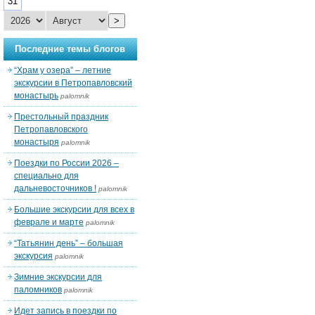
31
>
Последние темы блогов
“Храм у озера” – летние
экскурсии в Петропавловский
монастырь
palomnik
Престольный праздник
Петропавловского
монастыря
palomnik
Поездки по России 2026 –
специально для
дальневосточников !
palomnik
Большие экскурсии для всех в
феврале и марте
palomnik
“Татьянин день” – большая
экскурсия
palomnik
Зимние экскурсии для
паломников
palomnik
Идет запись в поездки по