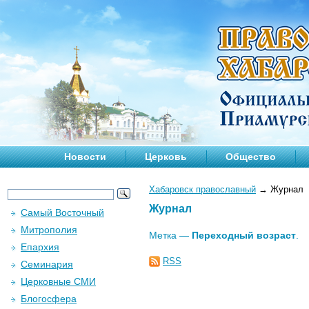
Новости
Церковь
Общество
Хабаровск православный
→
Журнал
Журнал
Самый Восточный
Митрополия
Метка —
Переходный возраст
.
Епархия
RSS
Семинария
Церковные СМИ
Блогосфера