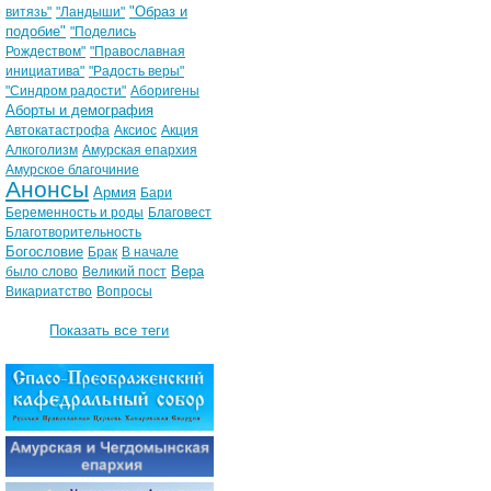
"Образ и
витязь"
"Ландыши"
подобие"
"Поделись
Рождеством"
"Православная
инициатива"
"Радость веры"
"Синдром радости"
Аборигены
Аборты и демография
Автокатастрофа
Аксиос
Акция
Алкоголизм
Амурская епархия
Амурское благочиние
Анонсы
Армия
Бари
Беременность и роды
Благовест
Благотворительность
Богословие
Брак
В начале
Вера
было слово
Великий пост
Викариатство
Вопросы
Показать все теги