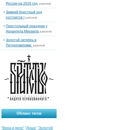
России на 2026 год.
palomnik
Зимний Крестный ход
состоится !
palomnik
Престольный праздник у
Архангела Михаила
palomnik
Золотой октябрь в
Петропавловке.
palomnik
Облако тегов
"Вера и дело"
"Душа"
"Золотой