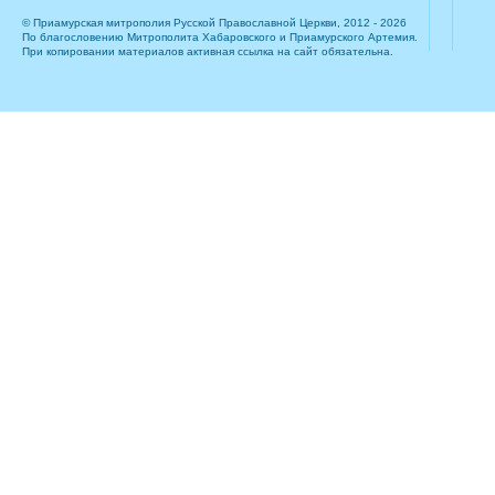
© Приамурская митрополия Русской Православной Церкви, 2012 - 2026
По благословению Митрополита Хабаровского и Приамурского Артемия.
При копировании материалов активная ссылка на сайт обязательна.